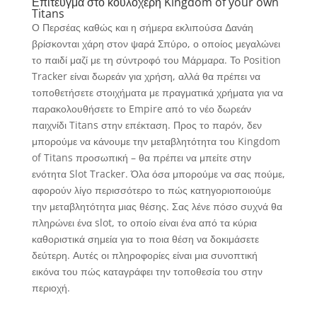
Επίτευγμα στο κουλοχέρη Kingdom of your own
Titans
Ο Περσέας καθώς και η σήμερα εκλιπούσα Δανάη
βρίσκονται χάρη στον ψαρά Σπύρο, ο οποίος μεγαλώνει
το παιδί μαζί με τη σύντροφό του Μάρμαρα. Το Position
Tracker είναι δωρεάν για χρήση, αλλά θα πρέπει να
τοποθετήσετε στοιχήματα με πραγματικά χρήματα για να
παρακολουθήσετε το Empire από το νέο δωρεάν
παιχνίδι Titans στην επέκταση. Προς το παρόν, δεν
μπορούμε να κάνουμε την μεταβλητότητα του Kingdom
of Titans προσωπική – θα πρέπει να μπείτε στην
ενότητα Slot Tracker. Όλα όσα μπορούμε να σας πούμε,
αφορούν λίγο περισσότερο το πώς κατηγοριοποιούμε
την μεταβλητότητα μιας θέσης. Σας λένε πόσο συχνά θα
πληρώνει ένα slot, το οποίο είναι ένα από τα κύρια
καθοριστικά σημεία για το ποια θέση να δοκιμάσετε
δεύτερη. Αυτές οι πληροφορίες είναι μια συνοπτική
εικόνα του πώς καταγράφει την τοποθεσία του στην
περιοχή.