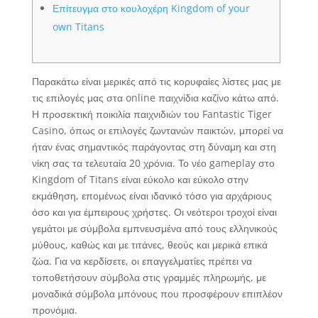
Επίτευγμα στο κουλοχέρη Kingdom of your
own Titans
Παρακάτω είναι μερικές από τις κορυφαίες λίστες μας με
τις επιλογές μας στα online παιχνίδια καζίνο κάτω από.
Η προσεκτική ποικιλία παιχνιδιών του Fantastic Tiger
Casino, όπως οι επιλογές ζωντανών παικτών, μπορεί να
ήταν ένας σημαντικός παράγοντας στη δύναμη και στη
νίκη σας τα τελευταία 20 χρόνια. Το νέο gameplay στο
Kingdom of Titans είναι εύκολο και εύκολο στην
εκμάθηση, επομένως είναι ιδανικό τόσο για αρχάριους
όσο και για έμπειρους χρήστες.
Οι νεότεροι τροχοί είναι
γεμάτοι με σύμβολα εμπνευσμένα από τους ελληνικούς
μύθους, καθώς και με τιτάνες, θεούς και μερικά επικά
ζώα. Για να κερδίσετε, οι επαγγελματίες πρέπει να
τοποθετήσουν σύμβολα στις γραμμές πληρωμής, με
μοναδικά σύμβολα μπόνους που προσφέρουν επιπλέον
προνόμια.