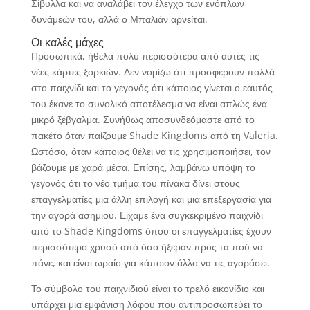
Σίβυλλα και να αναλάβει τον έλεγχο των ενόπλων
δυνάμεών του, αλλά ο Μπαλιάν αρνείται.
Οι καλές μάχες
Προσωπικά, ήθελα πολύ περισσότερα από αυτές τις
νέες κάρτες ξορκιών. Δεν νομίζω ότι προσφέρουν πολλά
στο παιχνίδι και το γεγονός ότι κάποιος γίνεται ο εαυτός
του έκανε το συνολικό αποτέλεσμα να είναι απλώς ένα
μικρό ξέβγαλμα. Συνήθως αποσυνδεόμαστε από το
πακέτο όταν παίζουμε Shade Kingdoms από τη Valeria.
Ωστόσο, όταν κάποιος θέλει να τις χρησιμοποιήσει, τον
βάζουμε με χαρά μέσα. Επίσης, λαμβάνω υπόψη το
γεγονός ότι το νέο τμήμα του πίνακα δίνει στους
επαγγελματίες μια άλλη επιλογή και μια επεξεργασία για
την αγορά ασημιού. Είχαμε ένα συγκεκριμένο παιχνίδι
από το Shade Kingdoms όπου οι επαγγελματίες έχουν
περισσότερο χρυσό από όσο ήξεραν προς τα πού να
πάνε, και είναι ωραίο για κάποιον άλλο να τις αγοράσει.
Το σύμβολο του παιχνιδιού είναι το τρελό εικονίδιο και
υπάρχει μια εμφάνιση λόφου που αντιπροσωπεύει το