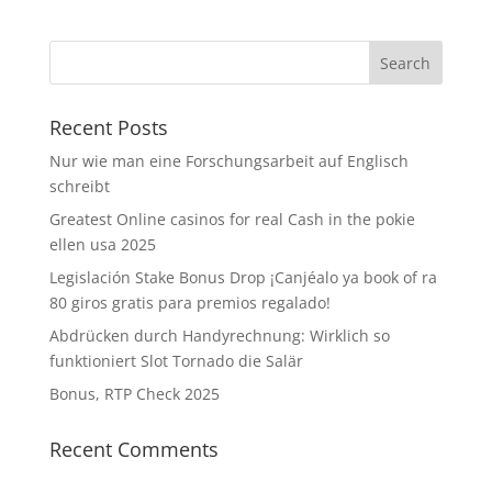
Recent Posts
Nur wie man eine Forschungsarbeit auf Englisch
schreibt
Greatest Online casinos for real Cash in the pokie
ellen usa 2025
Legislación Stake Bonus Drop ¡Canjéalo ya book of ra
80 giros gratis para premios regalado!
Abdrücken durch Handyrechnung: Wirklich so
funktioniert Slot Tornado die Salär
Bonus, RTP Check 2025
Recent Comments