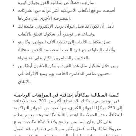
منازلهم، فضلاً عن إمكانية الفوز بجوائز كبيرة.
أصبحت مواقع الألعاب الأمريكية أكثر غرابة من الشركات
المصرفية الأخرى التي ذكرناها.
نأمل أن تكون تفاصيل عنوان بريدنا الإلكتروني مفيدة لك
وتساعد في توضيح أي شكوك تتعلق بالألعاب.
تميل مكتبات الألعاب إلى تغطية آلاف الموانئ، وكازينو
Alive، وألعاب الطاولة، مع قيود اللعب المخصصة للاعبين
العاديين والمقامرين الكبار على حد سواء.
ومن خلال تشكيل مثل هذه القيود، يتمكن اللاعبون أيضًا من
تحسين عناصر المقامرة الخاصة بهم ومنع الإفراط في
الإنفاق.
كيفية المطالبة بمكافأة إضافية في المراهنات الرياضية
في نيوجيرسي، يمكنك الاستمتاع بأكثر من 700 لعبة، بالإضافة
إلى 250 مركزًا للجوائز الكبرى، مع العديد من الجوائز التراكمية
المتنوعة. يعوض نظام Fanatics للمكافآت هذه الحملات الباهتة،
حيث يمنح FanCash على كل رهان. إنه ليس برنامج ولاء
معروفًا تمامًا، ولكنه أفضل بكثير من لا شيء. توفر باقة القبول
الجديدة قيمة ممتازة مقابل أموالك، مع هامش ربح ضئيل، حيث