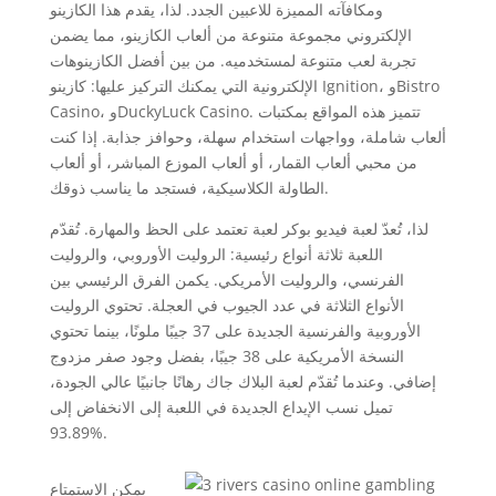
ومكافآته المميزة للاعبين الجدد. لذا، يقدم هذا الكازينو
الإلكتروني مجموعة متنوعة من ألعاب الكازينو، مما يضمن
تجربة لعب متنوعة لمستخدميه. من بين أفضل الكازينوهات
الإلكترونية التي يمكنك التركيز عليها: كازينو Ignition، وBistro
Casino، وDuckyLuck Casino. تتميز هذه المواقع بمكتبات
ألعاب شاملة، وواجهات استخدام سهلة، وحوافز جذابة. إذا كنت
من محبي ألعاب القمار، أو ألعاب الموزع المباشر، أو ألعاب
الطاولة الكلاسيكية، فستجد ما يناسب ذوقك.
لذا، تُعدّ لعبة فيديو بوكر لعبة تعتمد على الحظ والمهارة. تُقدّم
اللعبة ثلاثة أنواع رئيسية: الروليت الأوروبي، والروليت
الفرنسي، والروليت الأمريكي. يكمن الفرق الرئيسي بين
الأنواع الثلاثة في عدد الجيوب في العجلة. تحتوي الروليت
الأوروبية والفرنسية الجديدة على 37 جيبًا ملونًا، بينما تحتوي
النسخة الأمريكية على 38 جيبًا، بفضل وجود صفر مزدوج
إضافي. وعندما تُقدّم لعبة البلاك جاك رهانًا جانبيًا عالي الجودة،
تميل نسب الإيداع الجديدة في اللعبة إلى الانخفاض إلى
93.89%.
يمكن الاستمتاع