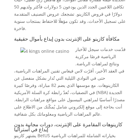
تكافئ اللاعبين الجدد الذين يودعون 5 دولارات فأكثر ولديهم 50
دولارًا في قروض الكازينو. تشجعك عروض التصنيف المتقدمة
على تسجيل الأحداث، وقد تكون مؤهلًا للاحتفاظ بمنتجات سنوية
فاخرة.
مكافأة كازينو على الإنترنت بدون إيداع بأموال حقيقية
قدّمت خدمات سيجل للأخبار
الرياضية فرصًا مركزية
ونتائج لمراهنات الرياضة.
في العقد الأخير، أقرّت لاس فيغاس تقنين المراهنات الرياضية،
حتى في النوادي الليلية التي تُدار بشكل منفصل عن
الكازينوهات. مع موسمها الذي يضم 82 مباراة، وفرصًا كبيرة
في التصفيات، تُعدّ رابطة كرة السلة الأمريكية (NBA) الجديدة
مصدرًا أساسيًا لمراهني البيسبول على مواقع مراهنات الرابطة.
أنت بحاجة إلى موقع إلكتروني شامل يُمكّنك من الاطلاع على
عالم المراهنات الرياضية ومعلوماتك بكل شفافية.
كازينوهات المقامرة على الإنترنت، دورات مجانية بدون
إيداع في أستراليا
يشتهر كازينو BetUS بخياراته الشاملة للمراهنات الرياضية