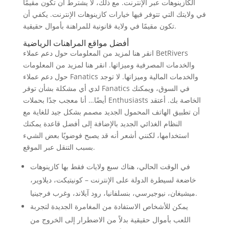
الكازينوهات عبر الإنترنت.
مع ذلك، لا يشترط أن تكون مقيمًا
في ولايتك التي تتوفر فيها خيارات كازينوهات الإنترنت. يكفي أن
تكون مقيمًا في ولاية قانونية للمراهنة بأموال حقيقية.
أفضل مواقع المراهنات الرياضية
انقر هنا لمزيد من المعلومات حول دعم عملاء BetRivers
والخدمات المصرفية وميزاتها. انقر هنا لمزيد من المعلومات
حول دعم عملاء Fanatics والخدمات المالية وميزاتها. لا توجد
لدي أي مشكلة بشأن توفر Fanatics في السوق، ويمكنك
أيضًا… أنا معجب جدًا بحملات Enthusiasts الخاصة بك. أعتقد
أن تطبيق الهاتف المحمول الجديد مصمم بشكل جيد للغاية مع
النظام الغذائي الجديد بالإضافة إلى أفضل قاعدة يمكنك
استخدامها، لكنني أشعر أنه قد يصبح فوضويًا بعض الشيء
بسبب التنقل عبر الموقع.
في الوقت الحالي، هناك سبع ولايات فقط بها كازينوهات
خاضعة لسيطرة الدولة على الإنترنت – كونيتيكت، ديلاوير،
ميشيغان، نيوجيرسي، بنسلفانيا، رود آيلاند، وغرب فرجينيا.
يمكن للأشخاص الاستفادة من المغامرة الجديدة لتجربة
اللعب بأموال حقيقية بدلاً من الاضطرار إلى الخروج من