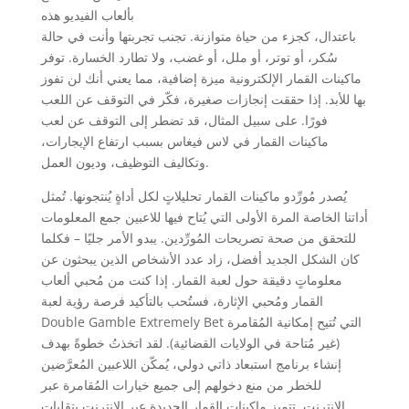
بألعاب الفيديو هذه
باعتدال، كجزء من حياة متوازنة. تجنب تجربتها وأنت في حالة
سُكر، أو توتر، أو ملل، أو غضب، ولا تطارد الخسارة. توفر
ماكينات القمار الإلكترونية ميزة إضافية، مما يعني أنك لن تفوز
بها للأبد. إذا حققت إنجازات صغيرة، فكّر في التوقف عن اللعب
فورًا. على سبيل المثال، قد تضطر إلى التوقف عن لعب
ماكينات القمار في لاس فيغاس بسبب ارتفاع الإيجارات،
وتكاليف التوظيف، وديون العمل.
يُصدر مُورِّدو ماكينات القمار تحليلاتٍ لكل أداةٍ يُنتجونها. تُمثل
أداتنا الخاصة المرة الأولى التي يُتاح فيها للاعبين جمع المعلومات
للتحقق من صحة تصريحات المُورِّدين. يبدو الأمر جليًا – فكلما
كان الشكل الجديد أفضل، زاد عدد الأشخاص الذين يبحثون عن
معلوماتٍ دقيقة حول لعبة القمار. إذا كنت من مُحبي ألعاب
القمار ومُحبي الإثارة، فستُحب بالتأكيد فرصة رؤية لعبة
Double Gamble Extremely Bet التي تُتيح إمكانية المُقامرة
(غير مُتاحة في الولايات القضائية). لقد اتخذتُ خطوةً بهدف
إنشاء برنامج استبعاد ذاتي دولي، يُمكّن اللاعبين المُعرَّضين
للخطر من منع دخولهم إلى جميع خيارات المُقامرة عبر
الإنترنت. تتميز ماكينات القمار الجديدة عبر الإنترنت بتقلباتٍ