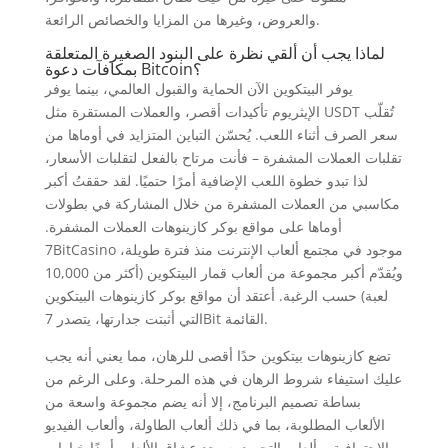
والعروض، وغيرها من المزايا والخصائص الرائعة.
لماذا يجب أن ألقي نظرة على البنود الصغيرة المتعلقة
بمكافآت دعوة Bitcoin؟
يوفر البيتكوين الآن الحماية والقبول العالمي، بينما يوفر
الإيثريوم تأكيدات أقصر، والعملات المستقرة مثل USDT تُقلّب
سعر الصرف أثناء اللعب. يُحسّن التباين المتزايد في أوماها من
تقلبات العملات المشفرة – فأنت مرتاح بالفعل لتقلبات الأسعار،
لذا تبدو خطوة اللعب الإضافية أمرًا حتميًا. لقد حققتُ أكبر
مكاسبي من العملات المشفرة من خلال المشاركة في بطولات
أوماها على مواقع بوكر كازينوهات العملات المشفرة.
7BitCasino موجود في مجتمع ألعاب الإنترنت منذ فترة طويلة،
ويُقدّم أكبر مجموعة من ألعاب قمار البيتكوين (أكثر من 10,000
لعبة) حسب الرغبة. أعتقد أن مواقع بوكر كازينوهات البيتكوين
التي أثبتت جدارتها، يتصدر 7Bit القائمة.
تضع كازينوهات بيتكوين حدًا أقصى للرهان، مما يعني أنه يجب
عليك استيفاء شروط الرهان في هذه المرحلة. وعلى الرغم من
بساطة تصميم البرنامج، إلا أنه يضم مجموعة واسعة من
الألعاب المطلوبة، بما في ذلك ألعاب الطاولة، وألعاب الفيديو
الاحترافية، وألعاب التجميد. سيجد عشاق الألعاب أيضًا خيارات