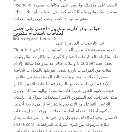
Insane.io الجديد على موقعك، واحصل على مكافآت حصرية.
ستجد أيضًا موانئ وألعابًا كلاسيكية مثل الروليت أو البلاك جاك،
وهي مثالية إذا كنت ترغب في ترقية معداتك.
حوافز بوكر كازينو بيتكوين – احصل على أفضل
المكافآت باستخدام بيتكوين
تبدأ كازينوهات المقامرة على
Cloudbet بتقديم مجموعة فعّالة من ألعاب السلوتس، بما في
ذلك ماكينات القمار ذات الجوائز الكبرى، والباكارات، والروليت،
والبلاك جاك. قد يبدو هذا شائعًا، إلا أن Cloudbet تجعل هذه
الفئات من المراهنات بارزة بفضل تعريفها بالمجالات الخاصة
ببعض العملات المشفرة الاحتيالية المستخدمة في نظامها.
بالإضافة إلى ذلك، خصص الموقع قسمًا خاصًا للاعبين الكبار
حيث يمكنهم العثور على ألعاب تناسب أموالهم تمامًا. من بين
هذه الخيارات، يُعد البيتكوين الأكثر استخدامًا، سواءً كان بإمكان
اللاعبين التفاعل مع الإيثريوم والتيثر أم لا. من ناحية أخرى،
يمكنهم أيضًا استخدام أنظمة العملات الورقية، مثل بطاقات
الائتمان، وفواكه الدفع، وجوجل باي. في عالم المراهنات، يحتل
Share.com مكانة مرموقة بين كبرى شركات المراهنات،
متفوقًا على غيره من حيث نطاق المقامرة، والحوافز،