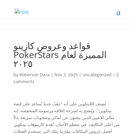
قواعد وعروض كازينو
PokerStars المميزة لعام
٢٠٢٥
by
Roberson Daza
|
Nov 3, 2025
|
Uncategorized
|
0
comments
يُصنف اللايتكوين على أنه "ذهبٌ جديدٌ يُساعد على فضة
بيتكوين"، ويُنصح به لسرعة إغلاقه ورسومه المنخفضة. إنه
مثالي للاعبين الذين يبحثون عن أماكن وسحوبات سريعة بدلاً
من أعلى التكاليف. في معظم الأحيان، تُقدم كازينوهات بيتكوين
أفضل عروض المكافآت مقارنةً بتلك التي تستخدم العملات