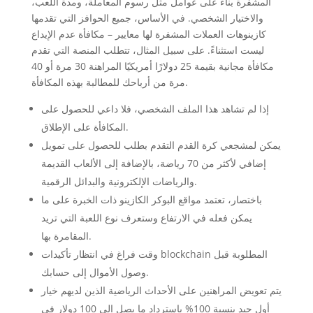
المشفرة بناءً على عوامل مثل رسوم المعاملة، ومدة اللعب،
والاختيار الشخصي. في الأساس، جميع الحوافز التي تقدمها
كازينوهات العملات المشفرة لها معايير – مكافأة عدم الإيداع
ليست استثناءً. على سبيل المثال، تتطلب المنصة التي تقدم
مكافأة مجانية بقيمة 25 دولارًا أمريكيًا المراهنة 30 مرة أو 40
مرة من أرباحك للمطالبة بهذه المكافأة.
إذا لم تشاهد هذا الملف الشخصي، فلا داعي للحصول على
المكافأة على الإطلاق.
يمكن لمشجعي كرة القدم التقدم بطلب للحصول على تمويل
إضافي لأكثر من 70 رياضة، بالإضافة إلى الألعاب القديمة
والرياضات الإلكترونية والبدائل الرقمية.
باختصار، تعتمد مواقع البوكر الكازينو ذات الخبرة على ما
يمكن فعله في الارتفاع وستعرف نوع اللعبة التي تريد
المقامرة بها.
وقت فراغ في انتظار تأكيدات blockchain المطلوبة قبل
وصول الأموال إلى حسابك.
يتم تعويض المراهنين على الأحداث الرياضية الذين لديهم خيار
أول جيد بنسبة 100% باسترداد ما يصل إلى 100 دولار في