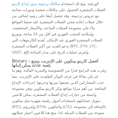
الورقية.
يتيح لك استخدام
مكافأة ترحيبية بدون إيداع كازينو
العملات المشفرة الحصول على مكافآت ضخمة ودورات مجانية
مع عروض ترحيبية، وقد تحصل أيضًا على رصيد إضافي من
خلال حملات إعادة شحن العملات المشفرة. لقد صنفنا المواقع
بناءً على مجموعة العملات المتاحة، والأسعار المنخفضة،
وإمكانية السحب الفوري في أقل من 24 ساعة، وتوزيع
العملات المشفرة الفوري عند الإمكان. تُقدم الكازينوهات التي
تدعم العديد من أكبر العملات المشفرة (BTC، ETH، LTC،
USDT، إلخ) وتُجري عمليات الربح على مدار الساعة.
Bitstarz – أفضل كازينو بيتكوين على الإنترنت يتمتع
بلعبة عادلة يمكن إثباتها
وفرت هذه البرامج قدرًا من الخصوصية والسرية المالية، وهو ما
لم يكن متاحًا في غرف البوكر التقليدية على الإنترنت، مما
جذب المشاركين الذين عشقوا ميزتها وحريتها. إجراءات الإيداع
الشائعة: من أهم مزايا مواقع بوكر كازينو بيتكوين توفر مجموعة
واسعة من خيارات إيداع العملات المشفرة. يمكن للاعبين
تمويل حساباتهم باستخدام أصول رقمية شهيرة مثل بيتكوين
(BTC)، وإيثريوم (ETH)، ولايتكوين (LTC)، بالإضافة إلى مجموعة
متنوعة من العملات البديلة. لذا، يتيح هذا للاعبين اختيار عملاتهم