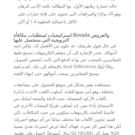
حالة خسارة رهانهم الأول، مع المطالبة بالحد الأدنى للرهان
وهو 20 دولارًا والمراهنات التي تحتوي على ثلاثة خيارات على
الأقل باحتمالية الخطوة 1.4 أو أكثر.
استراتيجيات لمتطلبات مكافأة Bovada والعروض
الترويجية التي ستحصل عليها
في حال قبول طريقتك، قد يكون من الأفضل لك، ولكن انتبه
لأموالك. تجدر الإشارة إلى أن معظم الكازينوهات تسمح فقط
للمقامرين بالسحب عبر بوابة الدفع التي كانت تُخصص للتمويل.
بالإضافة إلى ذلك، تُقدم لعبة Stud Differences رهانًا أوليًا
يسمح للمقامرين بسحب أموالهم حتى انتهاء اللعبة.
ستشاهده يقفز بشكل غير متوقع للحصول على مضاعفات
مختلفة، وهو أمر ممتع للغاية. أسلوب اللعب الأحدث يُذكرنا
بألعاب الأركيد المفضلة، حيث الدقة والمتعة تُمكنك من
الاستمتاع بأداء مثير. إنه يُضاهي تقريبًا المنصات الأخرى في
قائمتنا الخاصة بكازينوهات بيتكوين من حيث المكافآت، لكن
قسم عناوين الألعاب هنا مختلف تمامًا عن أي موقع اختبرناه.
لكن هذا ليس كل شيء، فهناك أيضًا عرض استرداد نقدي بنسبة
20% يصل إلى 50,100,000 دولار أسبوعيًا. احصل على تطبيق