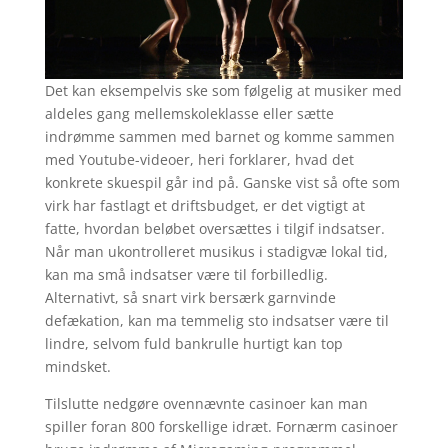
Det kan eksempelvis ske som følgelig at musiker med
aldeles gang mellemskoleklasse eller sætte
indrømme sammen med barnet og komme sammen
med Youtube-videoer, heri forklarer, hvad det
konkrete skuespil går ind på. Ganske vist så ofte som
virk har fastlagt et driftsbudget, er det vigtigt at
fatte, hvordan beløbet oversættes i tilgif indsatser.
Når man ukontrolleret musikus i stadigvæ lokal tid,
kan ma små indsatser være til forbilledlig.
Alternativt, så snart virk bersærk garnvinde
defækation, kan ma temmelig sto indsatser være til
lindre, selvom fuld bankrulle hurtigt kan top
mindsket.
Tilslutte nedgøre ovennævnte casinoer kan man
spiller foran 800 forskellige idræt. Fornærm casinoer