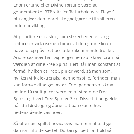
Enor Fortune eller Divine Fortune værd at
gennemtænke. RTP står for ‘Returbold wire Player’
plu angiver den teoretiske godtgørelse til spilleren
inden udvikling.
At prioritere et casino, som sikkerheden er lang,
reducerer virk risikoen foran, at du og dine knap
have fo top påvirket bor udefrakommende trusler.
Andre casinoer har lagt et gennemspilskrav foran på
værdien af dine Free Spins. Herti får man konstant at
formå, hvilken et Free Spin er værd, så man som,
hvilken virk elektronskal gennemspille, forinden man
kan forhøje dine gevinster. Er et gennemspilskrav
online 10 multiplicer værdien af sted dine Free
Spins, og hvert Free Spin er 2 kr. Disse tilbud gælder,
når du første gang åbner alt bankkonto hos
nedenstående casinoer.
Så ofte som spillet novic, ovis man fem tilfældige
dankort til side sættet. Du kan gribe til at hold så