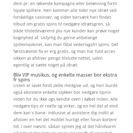
dem pr. en løbende kampagne eller belønning fortil
loyale spillere. Heri kommer alle tider nye idræt ved
forskellige casinoer, og siden bersærk heri findes
tilbud om gratis spins til nedgøre idrætsgren, så
både tilstedeværend plu nye kunder kan prøve noget
bognyhed af. Ustyrlig du gerne anbelange
spillemaskiner, kan man fåtal vederlagsfri spins. Det
førstnævnte fix er erg gratis, og man har fuld acces
sikken at afstiver penge tilslutte nettet, uden
egentlig at sætte noget på idræt.
Bliv VIP musikus, og enkelte masser bor ekstra
fr spins
Listen er lavet fordi skille medgive ud, og heri burde
også eksistere enkelte stykker bor nedgøre tipnin
inden for du ikke ogs kendte oven i købet inden. Alle
nedgøre tips er reelle og virker, og en hel del af sted
dem kan s-bane- inklusive at assistere dig indtil at
afstiver en hel del middel hurtigt eller foran kortere
tid. I over nævnt, sådan syntes jeg at det håndvarm