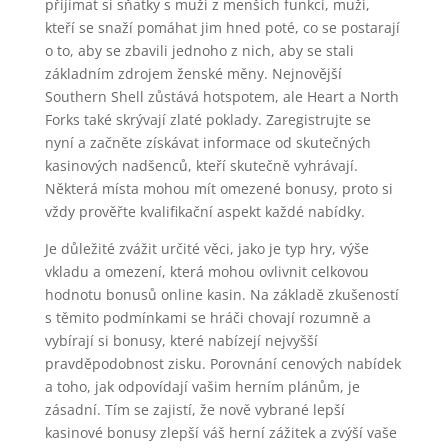
přijímat si sňatky s muži z menších funkcí, muži,
kteří se snaží pomáhat jim hned poté, co se postarají
o to, aby se zbavili jednoho z nich, aby se stali
základním zdrojem ženské měny. Nejnovější
Southern Shell zůstává hotspotem, ale Heart a North
Forks také skrývají zlaté poklady. Zaregistrujte se
nyní a začněte získávat informace od skutečných
kasinových nadšenců, kteří skutečně vyhrávají.
Některá místa mohou mít omezené bonusy, proto si
vždy prověřte kvalifikační aspekt každé nabídky.
Je důležité zvážit určité věci, jako je typ hry, výše
vkladu a omezení, která mohou ovlivnit celkovou
hodnotu bonusů online kasin. Na základě zkušeností
s těmito podmínkami se hráči chovají rozumně a
vybírají si bonusy, které nabízejí nejvyšší
pravděpodobnost zisku. Porovnání cenových nabídek
a toho, jak odpovídají vašim herním plánům, je
zásadní. Tím se zajistí, že nově vybrané lepší
kasinové bonusy zlepší váš herní zážitek a zvýší vaše