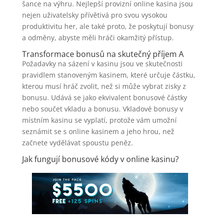
šance na výhru. Nejlepší provizní online kasina jsou
nejen uživatelsky přívětivá pro svou vysokou
produktivitu her, ale také proto, že poskytují bonusy
a odměny, abyste měli hráči okamžitý přístup.
Transformace bonusů na skutečný příjem A
Požadavky na sázení v kasinu jsou ve skutečnosti
pravidlem stanoveným kasinem, které určuje částku,
kterou musí hráč zvolit, než si může vybrat zisky z
bonusu. Udává se jako ekvivalent bonusové částky
nebo součet vkladu a bonusu. Vkladové bonusy v
místním kasinu se vyplatí, protože vám umožní
seznámit se s online kasinem a jeho hrou, než
začnete vydělávat spoustu peněz.
Jak fungují bonusové kódy v online kasinu?