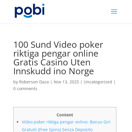
100 Sund Video poker
riktiga pengar online
Gratis Casino Uten
Innskudd ino Norge
by
Roberson Daza
|
Nov 13, 2025
|
Uncategorized
|
0 comments
Content
Video poker riktiga pengar online: Bonus Giri
Gratuiti (Free Spins) Senza Deposito