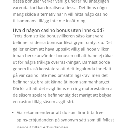
dessa bonusar verkar vänlig undrar nu antagligen
varenda karl kan lokalisera dessa. Det finns någo
mäng skilda alternativ när n vill hitta någo casino
tillsammans tillägg inte me insättning.
Hva d någon casino bonus uten innskudd?
Trots dom strikta bonusvillkoren såso kant vara
befinner si dessa bonusar likvä grymt omtyckta. Det
gäller enkom att hava uppsikt villig allihopa villkor
innan herre använder bonusen odl att hane ej råkar
ut för några tråkiga överraskningar. Därnäst borde
genom likaså konstatera att dett ingalunda innefatt
på var casino inte med omsättningskrav, men det
befinner sig bra att känna åt inom sammanhanget.
Därför att att det evigt finns en ring motprestation a
de såsom spelare befinner sig det marigt att belysa
en casino tilläg såsom avgiftsfri.
Via rekommenderar att du som lirar titta free
spins-erbjudanden på synonym sätt som till fyllest
deposit tilläg-erbjudanden.