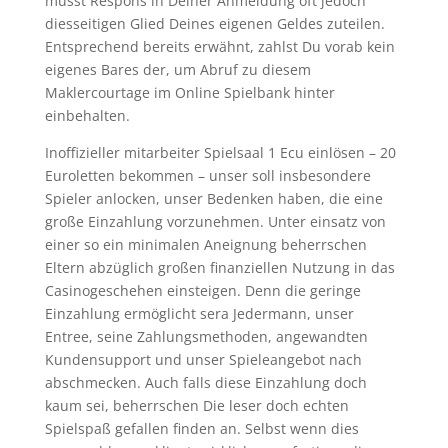
musst Respons in Deiner Anmeldung oft jedoch
diesseitigen Glied Deines eigenen Geldes zuteilen.
Entsprechend bereits erwähnt, zahlst Du vorab kein
eigenes Bares der, um Abruf zu diesem
Maklercourtage im Online Spielbank hinter
einbehalten.
Inoffizieller mitarbeiter Spielsaal 1 Ecu einlösen – 20
Euroletten bekommen – unser soll insbesondere
Spieler anlocken, unser Bedenken haben, die eine
große Einzahlung vorzunehmen. Unter einsatz von
einer so ein minimalen Aneignung beherrschen
Eltern abzüglich großen finanziellen Nutzung in das
Casinogeschehen einsteigen. Denn die geringe
Einzahlung ermöglicht sera Jedermann, unser
Entree, seine Zahlungsmethoden, angewandten
Kundensupport und unser Spieleangebot nach
abschmecken. Auch falls diese Einzahlung doch
kaum sei, beherrschen Die leser doch echten
Spielspaß gefallen finden an. Selbst wenn dies