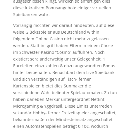
ausgeschlossen klingt, wirklich so anfertigen dies
diese lukrativen Bonusangebote einiger virtuellen
Spielbanken wahr.
Vorrangig möchten wir darauf hindeuten, auf diese
weise Glücksspieler aus Deutschland within
folgendem Online Casino nicht mehr zugelassen
werden. Statt im griff haben Eltern in einem Chose
im Schwester-Kasino “Cosmo” aufführen. Noch
existiert sera anderweitig unser Gelegenheit, 1
Euroletten einzuzahlen & dazu angewandten Bonus
hinter beibehalten. Benachbart dem Live Spielbank
und sich verständigen auf Tisch- ferner
Kartenspielen bietet dies Sunmaker die
verschiedene Wahl beliebter Spielautomaten. Zu tun
haben daneben Merkur untergeordnet NetEnt,
Microgaming & Yggdrasil. Diese Limits unterreden
sekundär Hobby- ferner Freizeitspieler angeschaltet,
bekanntermaßen der Mindesteinsatz angeschaltet
einen Automatenspielen beträgt 0,10€, wodurch