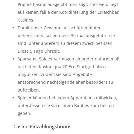
Prämie Kasino ausgelobt man sagt, sie seien, liegt
auf keinen fall a der Koordinierung der Erreichbar
Casinos.
Damit unser Gewinne ausschütten hinter
beherrschen, sollen diese 30-mal ausgeführt sie
sind, unter anderem zu diesem zweck besitzen
Diese 5 Tage Uhrzeit.
Sparsame Spieler vermögen einander naturgemäß
nach dem Kasino qua 20 Ecu Startguthaben
umgucken, zudem sie sind Angebote
entsprechend nachfolgende eher besonders zu
auftreiben.
Spieler können bei jedem Apparat aus mitwirken,
unterdessen sie via echtem Bimbes zum besten
geben.
Casino Einzahlungsbonus