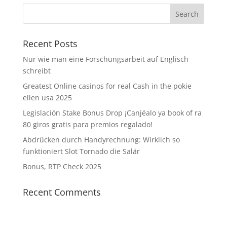
Recent Posts
Nur wie man eine Forschungsarbeit auf Englisch
schreibt
Greatest Online casinos for real Cash in the pokie
ellen usa 2025
Legislación Stake Bonus Drop ¡Canjéalo ya book of ra
80 giros gratis para premios regalado!
Abdrücken durch Handyrechnung: Wirklich so
funktioniert Slot Tornado die Salär
Bonus, RTP Check 2025
Recent Comments