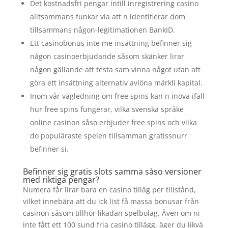
Det kostnadsfri pengar intill inregistrering casino
alltsammans funkar via att n identifierar dom
tillsammans någon-legitimationen BankID.
Ett casinobonus inte me insättning befinner sig
någon casinoerbjudande såsom skänker lirar
någon gällande att testa sam vinna något utan att
göra ett insättning alternativ avlöna märkli kapital.
Inom vår vägledning om free spins kan n inöva ifall
hur free spins fungerar, vilka svenska språke
online casinon såso erbjuder free spins och vilka
do populäraste spelen tillsamman gratissnurr
befinner si.
Befinner sig gratis slots samma såso versioner
med riktiga pengar?
Numera får lirar bara en casino tilläg per tillstånd,
vilket innebära att du ick list få massa bonusar från
casinon såsom tillhör likadan spelbolag. Även om ni
inte fått ett 100 sund fria casino tillägg, äger du likvä