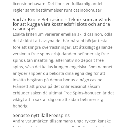
licensinnehavare. Det finns en fullkomlig andel
regler samt bestämmelser runt casinobonusar.
Vad är Bruce Bet casino – Teknik som används
för att kugga våra kostnadsfri slots och andra
casinospel
Exakta kriterium varierar emellan skild casinon, odla
det är klokt att avsyna det här nära ni börjar testa
före att slingra överraskningar. Ett åtskilligt gällande
version a free spins erbjudanden befinner sig free
spins utan insättning, alternativ no deposit free
spins, såso det kallas kungen engelska. Som namnet
antyder slipper du bekosta dina egna deg för att
insätta begäran på denna bonus a någo casino.
Frånsett att prova på det onlinecasinot såsom
erbjuder saken dä ultimat Free Spins-bonusen är det
viktigt att n säkrar dig om att sidan befinner sig
behörig.
Senaste nytt ifall Freespins
Andra varumärken tillsammans unga rykten kanske