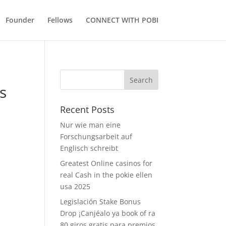
Founder
Fellows
CONNECT WITH POBI
s
Recent Posts
Nur wie man eine
Forschungsarbeit auf
Englisch schreibt
Greatest Online casinos for
real Cash in the pokie ellen
usa 2025
Legislación Stake Bonus
Drop ¡Canjéalo ya book of ra
80 giros gratis para premios