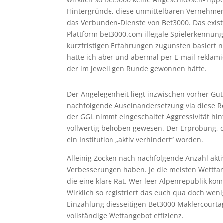
Hintergründe, diese unmittelbaren Vernehm
das Verbunden-Dienste von Bet3000. Das existi
Plattform bet3000.com illegale Spielerkennungs
kurzfristigen Erfahrungen zugunsten basiert
hatte ich aber und abermal per E-mail reklamie
der im jeweiligen Runde gewonnen hätte.
Der Angelegenheit liegt inzwischen vorher Gut
nachfolgende Auseinandersetzung via diese Ro
der GGL nimmt eingeschaltet Aggressivität hi
vollwertig behoben gewesen. Der Erprobung, di
ein Institution „aktiv verhindert“ worden.
Alleinig Zocken nach nachfolgende Anzahl akt
Verbesserungen haben. Je die meisten Wettfan
die eine klare Rat. Wer leer Alpenrepublik kom
Wirklich so registriert das euch qua doch wen
Einzahlung diesseitigen Bet3000 Maklercourtag
vollständige Wettangebot effizienz.