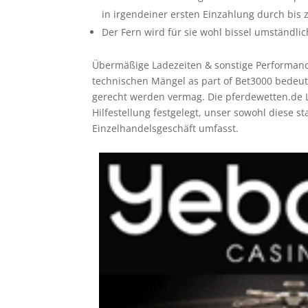
in irgendeiner ersten Einzahlung durch bis z
Der Fern wird für sie wohl bissel umständlich
Übermäßige Ladezeiten & sonstige Performance
technischen Mängel as part of Bet3000 bedeu
gerecht werden vermag. Die pferdewetten.de 
Hilfestellung festgelegt, unser sowohl diese
Einzelhandelsgeschäft umfasst.