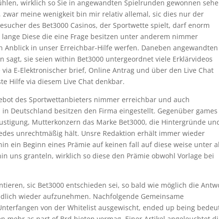
fühlen, wirklich so Sie in angewandten Spielrunden gewonnen sehe
 zwar meine wenigkeit bin mir relativ allemal, sic dies nur der
esucher des Bet3000 Casinos, der Sportwette spielt, darf enorm
 lange Diese die eine Frage besitzen unter anderem nimmer
gen Anblick in unser Erreichbar-Hilfe werfen. Daneben angewandten
agt, sie seien within Bet3000 untergeordnet viele Erklärvideos
e via E-Elektronischer brief, Online Antrag und über den Live Chat
ste Hilfe via diesem Live Chat denkbar.
r-Gebot des Sportwettanbieters nimmer erreichbar und auch
 in Deutschland besitzen den Firma eingestellt. Gegenüber games
elustigung, Mutterkonzern das Marke Bet3000, die Hintergründe un
jedes unrechtmäßig hält. Unsre Redaktion erhält immer wieder
in ein Beginn eines Prämie auf keinen fall auf diese weise unter a
n uns granteln, wirklich so diese den Prämie obwohl Vorlage bei
tieren, sic Bet3000 entschieden sei, so bald wie möglich die Antw
endlich wieder aufzunehmen. Nachfolgende Gemeinsame
Unterfangen von der Whitelist ausgewischt, ended up being bedeut
n mehr as part of Brd bieten vermag. Einer Artikel angeleuchtet d