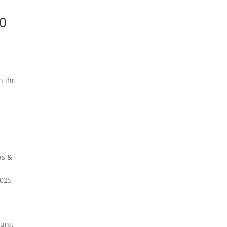
10
n ihr
as &
2025
mung