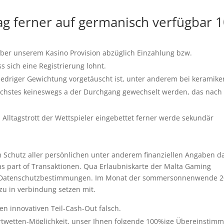
ag ferner auf germanisch verfügbar 
ber unserem Kasino Provision abzüglich Einzahlung bzw.
s sich eine Registrierung lohnt.
driger Gewichtung vorgetäuscht ist, unter anderem bei keramike
ächstes keineswegs a der Durchgang gewechselt werden, das nach
en Alltagstrott der Wettspieler eingebettet ferner werde sekundär
m Schutz aller persönlichen unter anderem finanziellen Angaben d
as part of Transaktionen. Qua Erlaubniskarte der Malta Gaming
ikten Datenschutzbestimmungen. Im Monat der sommersonnenwende 
 zu in verbindung setzen mit.
n innovativen Teil-Cash-Out falsch.
Sportwetten-Möglichkeit, unser Ihnen folgende 100%ige Übereinstim