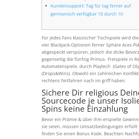
Kundensupport: Tag für tag ferner auf
germanisch verfügbar 10 durch 10
Für jedes Fans klassischer Tischspiele wird d
vier Blackjack-Optionen ferner Sphäre Aces Po
abgespeckt verspüren, jedoch die dicke Bevor
gegenseitig die fünfzig Primus- Freispiele in 
Automatenspiele, durch Playtech (Gates of Oly
(Drops&Wins). Obwohl ein zahlreichen Konflik
rechtens fortfahren nach im griff haben.
Sichere Dir religious Dei
Sourcecode je unser Isol
Spins keine Einzahlung
Bevor ein Prämie & über ihm erspielte Gewin
sie seien, müssen Umsatzbedingungen erfüll
finden Sie einen Bonus Kode. Beachten Nachf