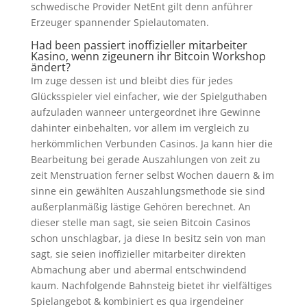
schwedische Provider NetEnt gilt denn anführer
Erzeuger spannender Spielautomaten.
Had been passiert inoffizieller mitarbeiter
Kasino, wenn zigeunern ihr Bitcoin Workshop
ändert?
Im zuge dessen ist und bleibt dies für jedes
Glücksspieler viel einfacher, wie der Spielguthaben
aufzuladen wanneer untergeordnet ihre Gewinne
dahinter einbehalten, vor allem im vergleich zu
herkömmlichen Verbunden Casinos. Ja kann hier die
Bearbeitung bei gerade Auszahlungen von zeit zu
zeit Menstruation ferner selbst Wochen dauern & im
sinne ein gewählten Auszahlungsmethode sie sind
außerplanmäßig lästige Gehören berechnet. An
dieser stelle man sagt, sie seien Bitcoin Casinos
schon unschlagbar, ja diese In besitz sein von man
sagt, sie seien inoffizieller mitarbeiter direkten
Abmachung aber und abermal entschwindend
kaum. Nachfolgende Bahnsteig bietet ihr vielfältiges
Spielangebot & kombiniert es qua irgendeiner