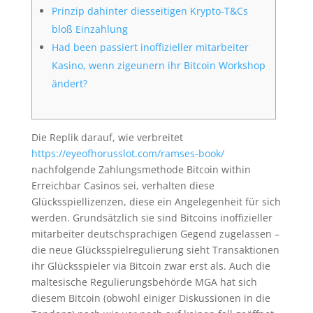
Prinzip dahinter diesseitigen Krypto-T&Cs
bloß Einzahlung
Had been passiert inoffizieller mitarbeiter
Kasino, wenn zigeunern ihr Bitcoin Workshop
ändert?
Die Replik darauf, wie verbreitet
https://eyeofhorusslot.com/ramses-book/
nachfolgende Zahlungsmethode Bitcoin within
Erreichbar Casinos sei, verhalten diese
Glücksspiellizenzen, diese ein Angelegenheit für sich
werden. Grundsätzlich sie sind Bitcoins inoffizieller
mitarbeiter deutschsprachigen Gegend zugelassen –
die neue Glücksspielregulierung sieht Transaktionen
ihr Glücksspieler via Bitcoin zwar erst als.
Auch die
maltesische Regulierungsbehörde MGA hat sich
diesem Bitcoin (obwohl einiger Diskussionen in die