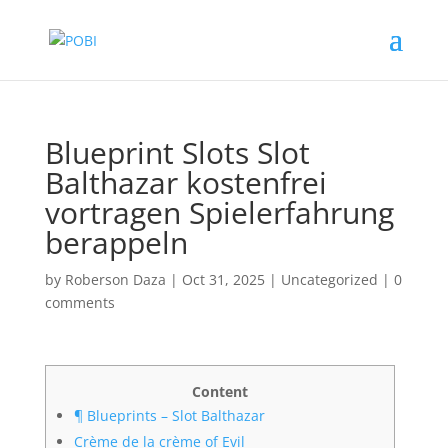
Blueprint Slots Slot
Balthazar kostenfrei
vortragen Spielerfahrung
berappeln
by
Roberson Daza
|
Oct 31, 2025
|
Uncategorized
|
0
comments
Content
¶ Blueprints – Slot Balthazar
Crème de la crème of Evil