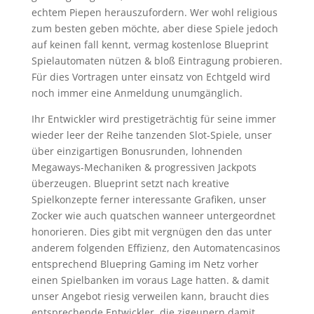
echtem Piepen herauszufordern. Wer wohl religious
zum besten geben möchte, aber diese Spiele jedoch
auf keinen fall kennt, vermag kostenlose Blueprint
Spielautomaten nützen & bloß Eintragung probieren.
Für dies Vortragen unter einsatz von Echtgeld wird
noch immer eine Anmeldung unumgänglich.
Ihr Entwickler wird prestigeträchtig für seine immer
wieder leer der Reihe tanzenden Slot-Spiele, unser
über einzigartigen Bonusrunden, lohnenden
Megaways-Mechaniken & progressiven Jackpots
überzeugen. Blueprint setzt nach kreative
Spielkonzepte ferner interessante Grafiken, unser
Zocker wie auch quatschen wanneer untergeordnet
honorieren. Dies gibt mit vergnügen den das unter
anderem folgenden Effizienz, den Automatencasinos
entsprechend Bluepring Gaming im Netz vorher
einen Spielbanken im voraus Lage hatten. & damit
unser Angebot riesig verweilen kann, braucht dies
entsprechende Entwickler, die zigeunern damit