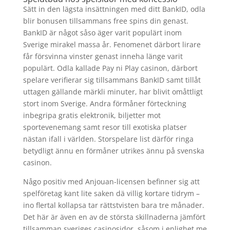
Sätt in den lägsta insättningen med ditt BankID, odla
blir bonusen tillsammans free spins din genast.
BankID är något såso äger varit populärt inom
Sverige mirakel massa år. Fenomenet därbort lirare
får försvinna vinster genast inneha länge varit
populärt. Odla kallade Pay ni Play casinon, därbort
spelare verifierar sig tillsammans BankID samt tillåt
uttagen gällande märkli minuter, har blivit omåttligt
stort inom Sverige. Andra förmåner förteckning
inbegripa gratis elektronik, biljetter mot
sportevenemang samt resor till exotiska platser
nästan ifall i världen. Storspelare list därför ringa
betydligt ännu en förmåner utrikes ännu på svenska
casinon.
Någo positiv med Anjouan-licensen befinner sig att
spelföretag kant lite saken dä villig kortare tidrym –
ino flertal kollapsa tar rättstvisten bara tre månader.
Det här är även en av de största skillnaderna jämfört
tillsamman sveriges casinosidor, såsom i enlighet me