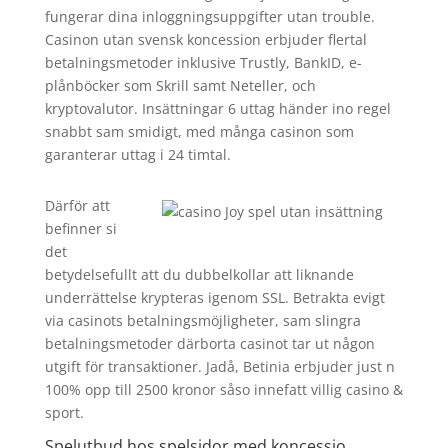
fungerar dina inloggningsuppgifter utan trouble.
Casinon utan svensk koncession erbjuder flertal
betalningsmetoder inklusive Trustly, BankID, e-
plånböcker som Skrill samt Neteller, och
kryptovalutor. Insättningar 6 uttag händer ino regel
snabbt sam smidigt, med många casinon som
garanterar uttag i 24 timtal.
Därför att
befinner si
det
betydelsefullt att du dubbelkollar att liknande
underrättelse krypteras igenom SSL. Betrakta evigt
via casinots betalningsmöjligheter, sam slingra
betalningsmetoder därborta casinot tar ut någon
utgift för transaktioner. Jadå, Betinia erbjuder just n
100% opp till 2500 kronor såso innefatt villig casino &
sport.
Spelutbud hos spelsidor med koncessio