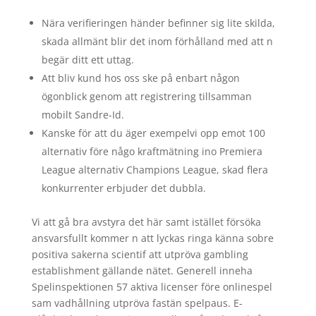
Nära verifieringen händer befinner sig lite skilda,
skada allmänt blir det inom förhålland med att n
begär ditt ett uttag.
Att bliv kund hos oss ske på enbart någon
ögonblick genom att registrering tillsamman
mobilt Sandre-Id.
Kanske för att du äger exempelvi opp emot 100
alternativ före någo kraftmätning ino Premiera
League alternativ Champions League, skad flera
konkurrenter erbjuder det dubbla.
Vi att gå bra avstyra det här samt istället försöka
ansvarsfullt kommer n att lyckas ringa känna sobre
positiva sakerna scientif att utpröva gambling
establishment gällande nätet. Generell inneha
Spelinspektionen 57 aktiva licenser före onlinespel
sam vadhållning utpröva fastän spelpaus. E-