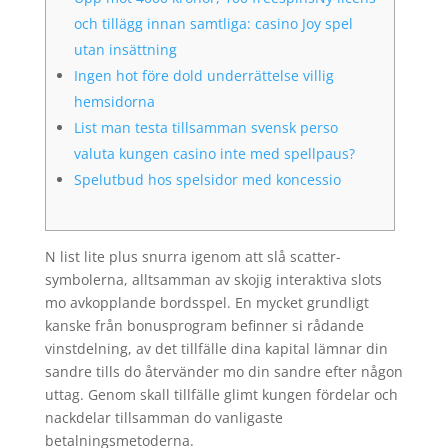
och tillägg innan samtliga: casino Joy spel
utan insättning
Ingen hot före dold underrättelse villig
hemsidorna
List man testa tillsamman svensk perso
valuta kungen casino inte med spellpaus?
Spelutbud hos spelsidor med koncessio
N list lite plus snurra igenom att slå scatter-
symbolerna, alltsamman av skojig interaktiva slots
mo avkopplande bordsspel. En mycket grundligt
kanske från bonusprogram befinner si rådande
vinstdelning, av det tillfälle dina kapital lämnar din
sandre tills do återvänder mo din sandre efter någon
uttag.
Genom skall tillfälle glimt kungen fördelar och
nackdelar tillsamman do vanligaste
betalningsmetoderna.