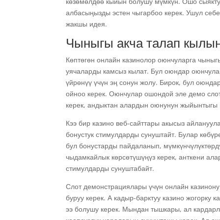
көзөмөлдөө кыйын болушу мүмкүн. Ошо сыякту
албасыңызды эстен чыгарбоо керек. Ушул себе
жакшы идея.
Чыныгы акча талап кылы
Көптөгөн онлайн казинолор оюнчуларга чыныгы
уячаларды камсыз кылат. Бул оюндар оюнчулар
үйрөнүү үчүн эң сонун жолу. Бирок, бул оюнд
ойноо керек. Оюнчулар ошондой эле демо слот
керек, андыктан алардын оюнунун жыйынтыгы 
Кээ бир казино веб-сайттары акысыз айлануул
бонустук стимулдарды сунуштайт. Булар көбүрө
бул бонустарды пайдаланып, мүмкүнчүлүктөрд
чыдамкайлык көрсөтүшүңүз керек, анткени ала
стимулдарды сунуштабайт.
Слот демонстрациялары үчүн онлайн казинону
буруу керек. А кадыр-барктуу казино жогорку 
ээ болушу керек. Мындан тышкары, ал кардар