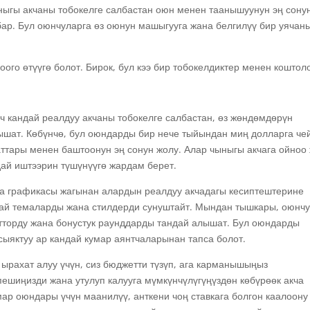
ныгы акчаны тобокелге салбастан оюн менен таанышуунун эң сону
ар. Бул оюнчуларга өз оюнун машыгууга жана белгилүү бир уячан
оого өтүүгө болот.
Бирок, бул кээ бир тобокелдиктер менен коштоло
ч кандай реалдуу акчаны тобокелге салбастан, өз жөндөмдөрүн
лышат. Көбүнчө, бул оюндарды бир нече тыйындан миң долларга че
аттары менен баштоонун эң сонун жолу. Алар чыныгы акчага ойноо
дай иштээрин түшүнүүгө жардам берет.
на графикасы жагынан алардын реалдуу акчадагы кесиптештерине
дай темаларды жана стилдерди сунуштайт. Мындан тышкары, оюнч
тторду жана бонустук раунддарды тандай алышат. Бул оюндарды
ыяктуу ар кандай кумар аянтчаларынан тапса болот.
ырахат алуу үчүн, сиз бюджетти түзүп, ага карманышыңыз
пешиңизди жана утулуп калууга мүмкүнчүлүгүңүздөн көбүрөөк акча
мар оюндары үчүн маанилүү, анткени чоң ставкага болгон каалоону