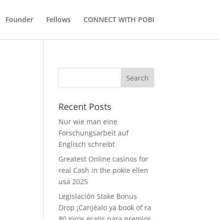
Founder
Fellows
CONNECT WITH POBI
Recent Posts
Nur wie man eine
Forschungsarbeit auf
Englisch schreibt
Greatest Online casinos for
real Cash in the pokie ellen
usa 2025
Legislación Stake Bonus
Drop ¡Canjéalo ya book of ra
80 giros gratis para premios