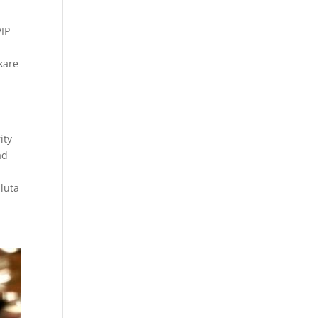
VIP
kare
ity
ad
sluta