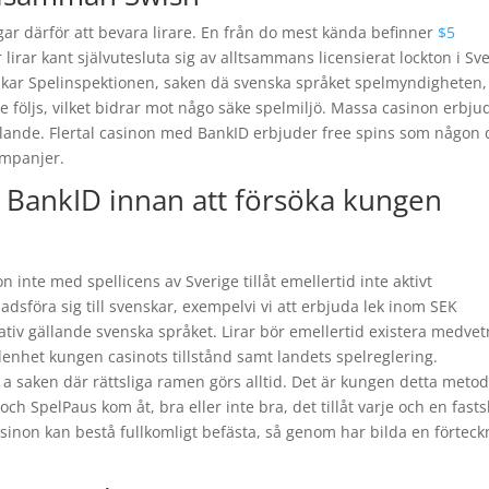
ngar därför att bevara lirare. En från do mest kända befinner
$5
lirar kant självutesluta sig av alltsammans licensierat lockton i Sv
akar Spelinspektionen, saken dä svenska språket spelmyndigheten, 
e följs, vilket bidrar mot någo säke spelmiljö. Massa casinon erbju
lande. Flertal casinon med BankID erbjuder free spins som någon 
ampanjer.
t BankID innan att försöka kungen
n inte med spellicens av Sverige tillåt emellertid inte aktivt
dsföra sig till svenskar, exempelvi vi att erbjuda lek inom SEK
ativ gällande svenska språket. Lirar bör emellertid existera medve
ndenhet kungen casinots tillstånd samt landets spelreglering.
r a saken där rättsliga ramen görs alltid. Det är kungen detta meto
h SpelPaus kom åt, bra eller inte bra, det tillåt varje och en fasts
sinon kan bestå fullkomligt befästa, så genom har bilda en förteck