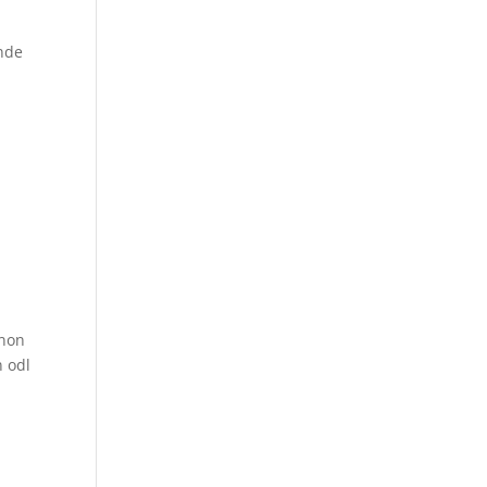
ande
inon
n odl