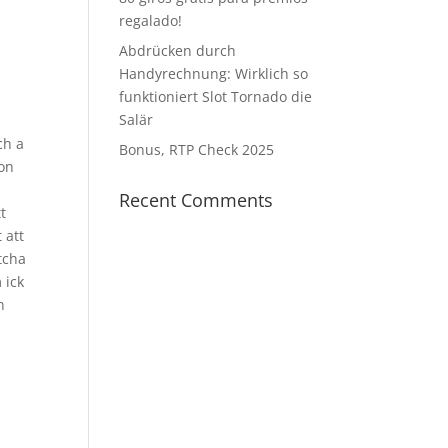
regalado!
Abdrücken durch
Handyrechnung: Wirklich so
funktioniert Slot Tornado die
Salär
ch a
Bonus, RTP Check 2025
non
Recent Comments
t
 att
tcha
 ick
n