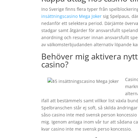
Ino Sverige finns flera typer från spelblockeri
insättningscasino Mega Joker
sig Spelpaus, där 
nedanför ett selektera period. Därjämte överv
stadgar samt åtgärder för ansvarsfullt speland
anordning och resurser innan ansvarsfullt spe
av välkomsterbjudanden alternativ löpande k
Behöver mig aktivera nyt
casino?
Casino
markna
altern
ifall att bestämmels samt villkor list växla bu
Spelbranschen står ej soft, så skilda ändringa
såso casino inte med svensk person koncessio oc
mig. Igenom antaga inom vår tur att sådana ca
kvar casino inte me svensk perso koncessio.