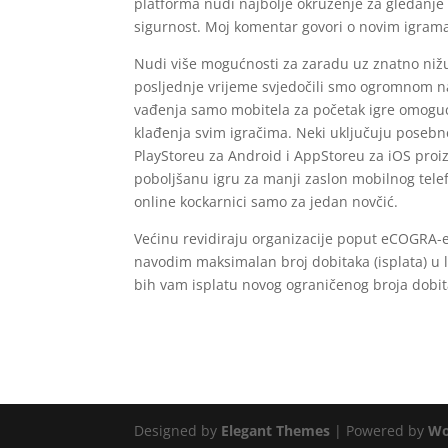
platforma nudi najbolje okruženje za gledanje
sigurnost. Moj komentar govori o novim igrama
Nudi više mogućnosti za zaradu uz znatno nižu
posljednje vrijeme svjedočili smo ogromnom na
vađenja samo mobitela za početak igre omoguć
klađenja svim igračima. Neki uključuju posebne
PlayStoreu za Android i AppStoreu za iOS pro
poboljšanu igru ​​za manji zaslon mobilnog telef
online kockarnici samo za jedan novčić.
Većinu revidiraju organizacije poput eCOGRA-e,
navodim maksimalan broj dobitaka (isplata) u 
bih vam isplatu novog ograničenog broja dobit
Designed by
Elegant Themes
| Powered by
Wo