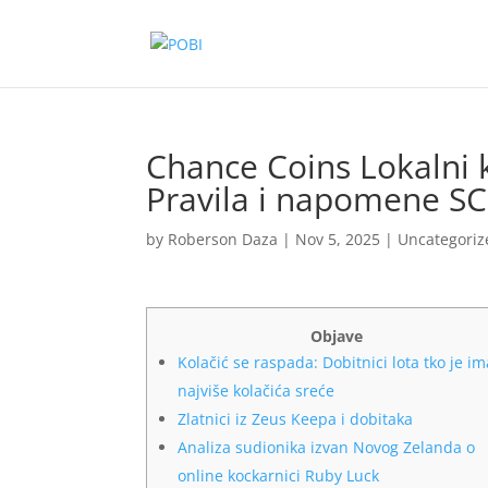
Chance Coins Lokalni 
Pravila i napomene SC
by
Roberson Daza
|
Nov 5, 2025
|
Uncategoriz
Objave
Kolačić se raspada: Dobitnici lota tko je i
najviše kolačića sreće
Zlatnici iz Zeus Keepa i dobitaka
Analiza sudionika izvan Novog Zelanda o
online kockarnici Ruby Luck