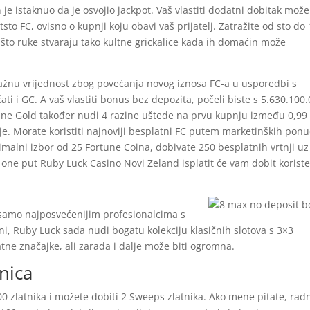
 je istaknuo da je osvojio jackpot. Vaš vlastiti dodatni dobitak može
tsto FC, ovisno o kupnji koju obavi vaš prijatelj. Zatražite od sto do
ašto ruke stvaraju tako kultne grickalice kada ih domaćin može
ažnu vrijednost zbog povećanja novog iznosa FC-a u usporedbi s
i i GC. A vaš vlastiti bonus bez depozita, počeli biste s 5.630.100
rtune Gold također nudi 4 razine uštede na prvu kupnju između 0,9
nje. Morate koristiti najnoviji besplatni FC putem marketinških pon
imalni izbor od 25 Fortune Coina, dobivate 250 besplatnih vrtnji uz
 one put Ruby Luck Casino Novi Zeland isplatit će vam dobit koriste
e samo najposvećenijim profesionalcima s
ini, Ruby Luck sada nudi bogatu kolekciju klasičnih slotova s ​​3×3
tne značajke, ali zarada i dalje može biti ogromna.
nica
00 zlatnika i možete dobiti 2 Sweeps zlatnika. Ako mene pitate, rad