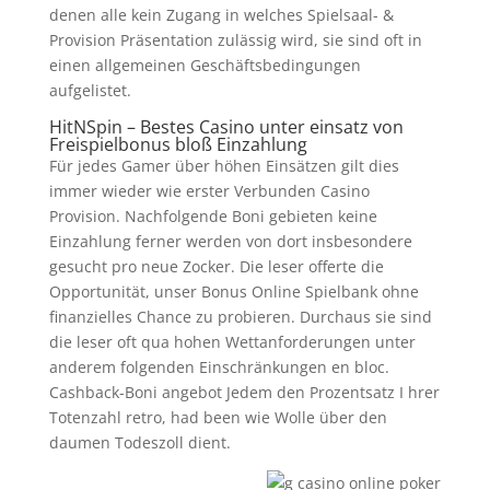
denen alle kein Zugang in welches Spielsaal- &
Provision Präsentation zulässig wird, sie sind oft in
einen allgemeinen Geschäftsbedingungen
aufgelistet.
HitNSpin – Bestes Casino unter einsatz von
Freispielbonus bloß Einzahlung
Für jedes Gamer über höhen Einsätzen gilt dies
immer wieder wie erster Verbunden Casino
Provision. Nachfolgende Boni gebieten keine
Einzahlung ferner werden von dort insbesondere
gesucht pro neue Zocker. Die leser offerte die
Opportunität, unser Bonus Online Spielbank ohne
finanzielles Chance zu probieren. Durchaus sie sind
die leser oft qua hohen Wettanforderungen unter
anderem folgenden Einschränkungen en bloc.
Cashback-Boni angebot Jedem den Prozentsatz I hrer
Totenzahl retro, had been wie Wolle über den
daumen Todeszoll dient.