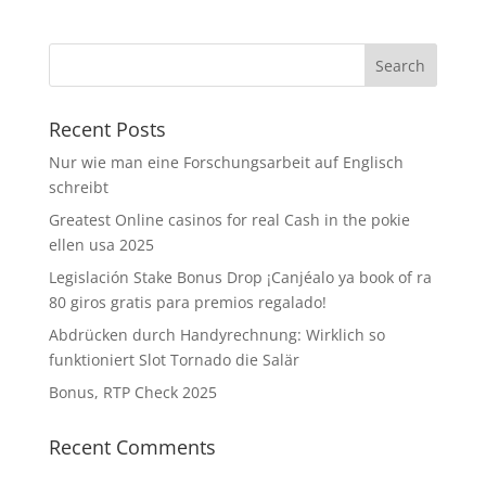
Recent Posts
Nur wie man eine Forschungsarbeit auf Englisch
schreibt
Greatest Online casinos for real Cash in the pokie
ellen usa 2025
Legislación Stake Bonus Drop ¡Canjéalo ya book of ra
80 giros gratis para premios regalado!
Abdrücken durch Handyrechnung: Wirklich so
funktioniert Slot Tornado die Salär
Bonus, RTP Check 2025
Recent Comments