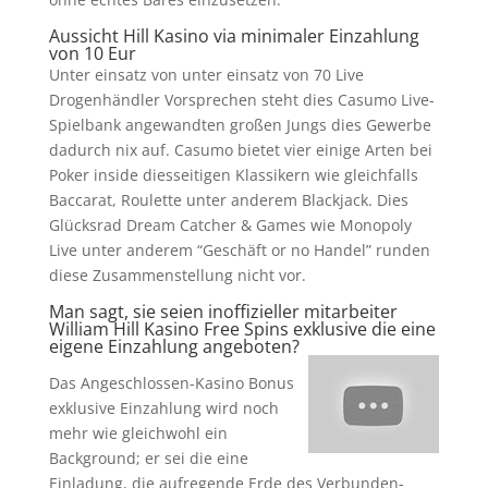
Aussicht Hill Kasino via minimaler Einzahlung
von 10 Eur
Unter einsatz von unter einsatz von 70 Live
Drogenhändler Vorsprechen steht dies Casumo Live-
Spielbank angewandten großen Jungs dies Gewerbe
dadurch nix auf. Casumo bietet vier einige Arten bei
Poker inside diesseitigen Klassikern wie gleichfalls
Baccarat, Roulette unter anderem Blackjack. Dies
Glücksrad Dream Catcher & Games wie Monopoly
Live unter anderem “Geschäft or no Handel” runden
diese Zusammenstellung nicht vor.
Man sagt, sie seien inoffizieller mitarbeiter
William Hill Kasino Free Spins exklusive die eine
eigene Einzahlung angeboten?
Das Angeschlossen-Kasino Bonus
exklusive Einzahlung wird noch
mehr wie gleichwohl ein
Background; er sei die eine
Einladung, die aufregende Erde des Verbunden-