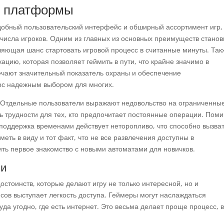
и платформы
добный пользовательский интерфейс и обширный ассортимент игр,
 числа игроков. Одним из главных из основных преимуществ станов
ляющая шанс стартовать игровой процесс в считанные минуты. Так
цию, которая позволяет геймить в пути, что крайне значимо в
чают значительный показатель охраны и обеспечение
рс надежным выбором для многих.
и. Отдельные пользователи выражают недовольство на ограниченны
ть трудности для тех, кто предпочитает постоянные операции. Пом
и поддержка временами действует неторопливо, что способно вызва
еть в виду и тот факт, что не все развлечения доступны в
ть первое знакомство с новыми автоматами для новичков.
ми
стоинств, которые делают игру не только интересной, но и
сов выступает легкость доступа. Геймеры могут наслаждаться
да угодно, где есть интернет. Это весьма делает проще процесс, 