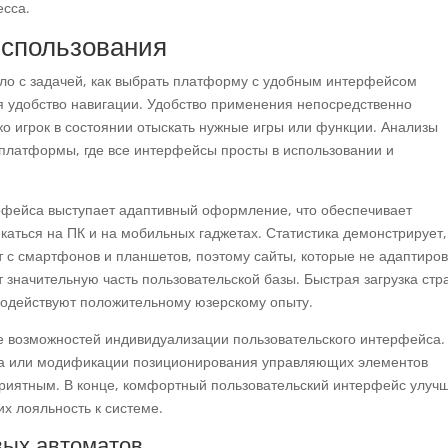
есса.
использования
ело с задачей, как выбрать платформу с удобным интерфейсом
я удобство навигации. Удобство применения непосредственно
гко игрок в состоянии отыскать нужные игры или функции. Анализы
 платформы, где все интерфейсы просты в использовании и
рфейса выступает адаптивный оформление, что обеспечивает
аться на ПК и на мобильных гаджетах. Статистика демонстрирует,
т с смартфонов и планшетов, поэтому сайты, которые не адаптиро
 значительную часть пользовательской базы. Быстрая загрузка стр
содействуют положительному юзерскому опыту.
е возможностей индивидуализации пользовательского интерфейса.
да или модификации позиционирования управляющих элементов
приятным. В конце, комфортный пользовательский интерфейс улуч
х лояльность к системе.
вых автоматов.