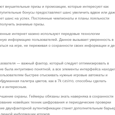
т внушительные призы и промоакции, которые интересуют как
вступительные бонусы предоставляют шанс увеличить вдвое или да
яет шанс на успех. Постоянные чемпионаты и планы лояльности
 получить значимые призы.
енные интернет казино используют передовые технологии
ную информацию пользователей. Данное вызывает уверенность в
ься на игре, не переживая о сохранности своих информации и де
зователя — важный фактор, который следует оптимизировать в
ие была интуитивно понятной, а все элементы интерфейса находи
 пользователям быстрее отыскивать нужные игровые автоматы и
обдуманная палитра цветов, как в 7k casino, способны сделать
м и интересным.
учшение охраны. Геймеры обязаны знать наверняка в сохранности
ьзование новейших техник шифрования и периодические проверки
ение двухфакторной аутентификации станет дополнительным барье
к личной информации игроков.