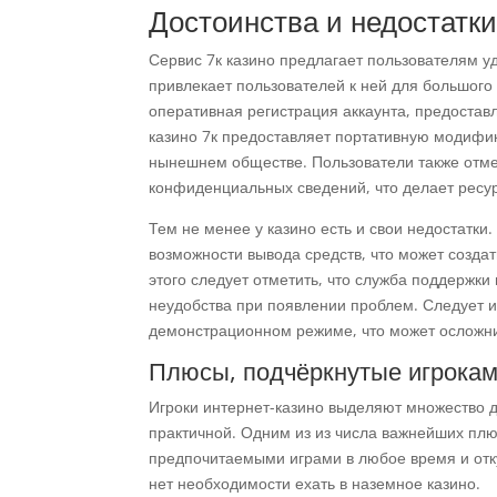
Достоинства и недостатк
Сервис 7к казино предлагает пользователям у
привлекает пользователей к ней для большого
оперативная регистрация аккаунта, предостав
казино 7к предоставляет портативную модифика
нынешнем обществе. Пользователи также отме
конфиденциальных сведений, что делает ресу
Тем не менее у казино есть и свои недостатк
возможности вывода средств, что может созда
этого следует отметить, что служба поддержк
неудобства при появлении проблем. Следует им
демонстрационном режиме, что может осложни
Плюсы, подчёркнутые игрока
Игроки интернет-казино выделяют множество до
практичной. Одним из из числа важнейших плю
предпочитаемыми играми в любое время и отку
нет необходимости ехать в наземное казино.