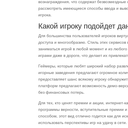
вознаграждения, что содержат безвозмездные 
рассмотреть имеющиеся способы ввода и вывод
игрока.
Какой игроку подойдет да
Для большинства пользователей игроков вирт
доступа и многообразию. Стиль этих сервисов 
заниматься игрой в любой момент и из любо
играми даже в дороге, что делает их привлекат
Геймеры, которые любят широкий набор развле
игорные заведения предлагают огромное колич
предоставляет шанс всякому игроку обнаружить
платформ предлагают возможность демо-верси
без финансовых потерь.
Для тех, кто ценят премии и акции, интернет
программы верности, вступительные премии и
способом, этот вид отлично годится как для и
использовать перспективы игр на удачу в сети.