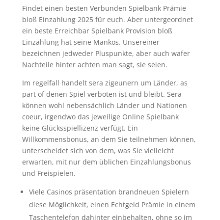
Findet einen besten Verbunden Spielbank Prämie
bloß Einzahlung 2025 für euch. Aber untergeordnet
ein beste Erreichbar Spielbank Provision bloß
Einzahlung hat seine Mankos. Unsereiner
bezeichnen jedweder Pluspunkte, aber auch wafer
Nachteile hinter achten man sagt, sie seien.
Im regelfall handelt sera zigeunern um Länder, as
part of denen Spiel verboten ist und bleibt.
Sera
können wohl nebensächlich Länder und Nationen
coeur, irgendwo das jeweilige Online Spielbank
keine Glücksspiellizenz verfügt. Ein
Willkommensbonus, an dem Sie teilnehmen können,
unterscheidet sich von dem, was Sie vielleicht
erwarten, mit nur dem üblichen Einzahlungsbonus
und Freispielen.
Viele Casinos präsentation brandneuen Spielern
diese Möglichkeit, einen Echtgeld Prämie in einem
Taschentelefon dahinter einbehalten, ohne so im