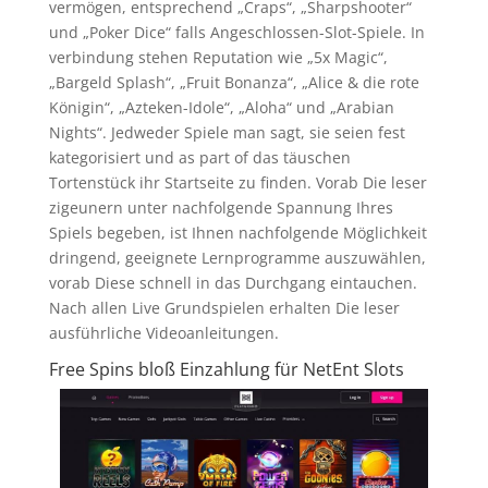
vermögen, entsprechend „Craps“, „Sharpshooter“
und „Poker Dice“ falls Angeschlossen-Slot-Spiele. In
verbindung stehen Reputation wie „5x Magic“,
„Bargeld Splash“, „Fruit Bonanza“, „Alice & die rote
Königin“, „Azteken-Idole“, „Aloha“ und „Arabian
Nights“. Jedweder Spiele man sagt, sie seien fest
kategorisiert und as part of das täuschen
Tortenstück ihr Startseite zu finden. Vorab Die leser
zigeunern unter nachfolgende Spannung Ihres
Spiels begeben, ist Ihnen nachfolgende Möglichkeit
dringend, geeignete Lernprogramme auszuwählen,
vorab Diese schnell in das Durchgang eintauchen.
Nach allen Live Grundspielen erhalten Die leser
ausführliche Videoanleitungen.
Free Spins bloß Einzahlung für NetEnt Slots