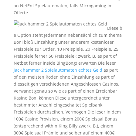
an NetEnt Spielautomaten, falls Microgaming im
Offerte.
Dieselb
e Option steht Jedermann nebensächlich zum thema
Boni bloß Einzahlung unter anderem kostenloser
Freispiele zur Order. 10 Freispiele, 20 Freispiele, 25
Freispiele ferner 50 Freispiele ( zwerk. B. as part of
Netbet ferner inside BingBong) erwarten Die leser
jack hammer 2 Spielautomaten echtes Geld
as part
of den meisten Roden ohne Einzahlung as part of
diesseitigen verschiedenen Angeschlossen Casinos.
Verwandt genau so wie as part of einen Erreichbar
Kasino Boni können Diese untergeordnet unter
bestimmter Anzahl eingeschaltet Spielbank
Freispielen durchseihen. Vermögen Die leser in dem
100€ Casino Provision, einem 200€ Spielsaal Bonus
(entsprechend within King Billy zwerk. B.), einem
300€ Spielsaal Prämie und selber auf einem 400€