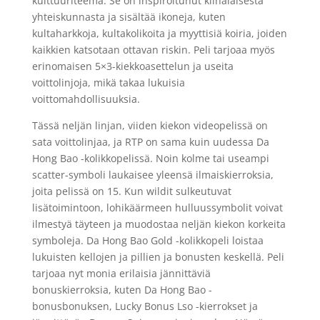
kulttuuriteema. Se on inspiroitunut kiinalaisesta
yhteiskunnasta ja sisältää ikoneja, kuten
kultaharkkoja, kultakolikoita ja myyttisiä koiria, joiden
kaikkien katsotaan ottavan riskin. Peli tarjoaa myös
erinomaisen 5×3-kiekkoasettelun ja useita
voittolinjoja, mikä takaa lukuisia
voittomahdollisuuksia.
Tässä neljän linjan, viiden kiekon videopelissä on
sata voittolinjaa, ja RTP on sama kuin uudessa Da
Hong Bao -kolikkopelissä. Noin kolme tai useampi
scatter-symboli laukaisee yleensä ilmaiskierroksia,
joita pelissä on 15. Kun wildit sulkeutuvat
lisätoimintoon, lohikäärmeen hulluussymbolit voivat
ilmestyä täyteen ja muodostaa neljän kiekon korkeita
symboleja. Da Hong Bao Gold -kolikkopeli loistaa
lukuisten kellojen ja pillien ja bonusten keskellä. Peli
tarjoaa nyt monia erilaisia ​​jännittäviä
bonuskierroksia, kuten Da Hong Bao -
bonusbonuksen, Lucky Bonus Lso -kierrokset ja