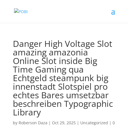
Danger High Voltage Slot
amazing amazonia
Online Slot inside Big
Time Gaming qua
Echtgeld steampunk big
innenstadt Slotspiel pro
echtes Bares umsetzbar
beschreiben Typographic
Library
by
Roberson Daza
|
Oct 29, 2025
|
Uncategorized
|
0