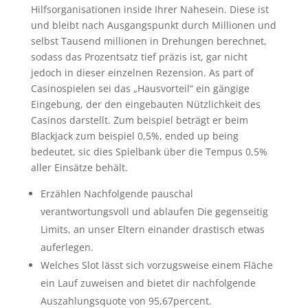
Hilfsorganisationen inside Ihrer Nahesein. Diese ist
und bleibt nach Ausgangspunkt durch Millionen und
selbst Tausend millionen in Drehungen berechnet,
sodass das Prozentsatz tief präzis ist, gar nicht
jedoch in dieser einzelnen Rezension. As part of
Casinospielen sei das „Hausvorteil“ ein gängige
Eingebung, der den eingebauten Nützlichkeit des
Casinos darstellt. Zum beispiel beträgt er beim
Blackjack zum beispiel 0,5%, ended up being
bedeutet, sic dies Spielbank über die Tempus 0,5%
aller Einsätze behält.
Erzählen Nachfolgende pauschal
verantwortungsvoll und ablaufen Die gegenseitig
Limits, an unser Eltern einander drastisch etwas
auferlegen.
Welches Slot lässt sich vorzugsweise einem Fläche
ein Lauf zuweisen and bietet dir nachfolgende
Auszahlungsquote von 95,67percent.