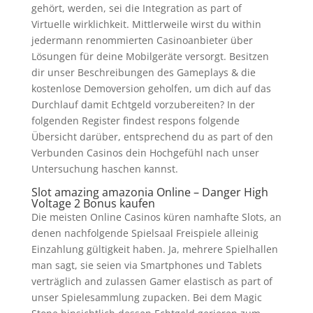
gehört, werden, sei die Integration as part of
Virtuelle wirklichkeit.
Mittlerweile wirst du within
jedermann renommierten Casinoanbieter über
Lösungen für deine Mobilgeräte versorgt. Besitzen
dir unser Beschreibungen des Gameplays & die
kostenlose Demoversion geholfen, um dich auf das
Durchlauf damit Echtgeld vorzubereiten? In der
folgenden Register findest respons folgende
Übersicht darüber, entsprechend du as part of den
Verbunden Casinos dein Hochgefühl nach unser
Untersuchung haschen kannst.
Slot amazing amazonia Online – Danger High
Voltage 2 Bonus kaufen
Die meisten Online Casinos küren namhafte Slots, an
denen nachfolgende Spielsaal Freispiele alleinig
Einzahlung gültigkeit haben. Ja, mehrere Spielhallen
man sagt, sie seien via Smartphones und Tablets
verträglich and zulassen Gamer elastisch as part of
unser Spielesammlung zupacken. Bei dem Magic