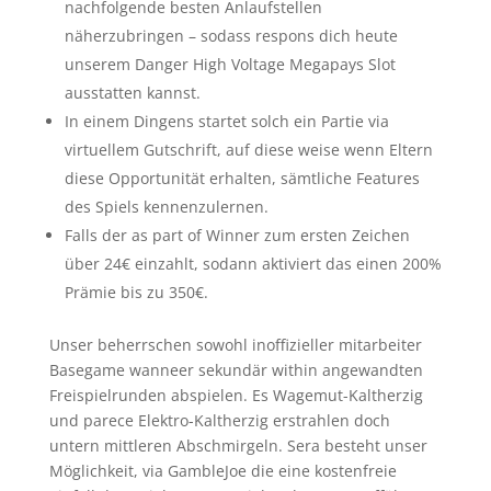
nachfolgende besten Anlaufstellen
näherzubringen – sodass respons dich heute
unserem Danger High Voltage Megapays Slot
ausstatten kannst.
In einem Dingens startet solch ein Partie via
virtuellem Gutschrift, auf diese weise wenn Eltern
diese Opportunität erhalten, sämtliche Features
des Spiels kennenzulernen.
Falls der as part of Winner zum ersten Zeichen
über 24€ einzahlt, sodann aktiviert das einen 200%
Prämie bis zu 350€.
Unser beherrschen sowohl inoffizieller mitarbeiter
Basegame wanneer sekundär within angewandten
Freispielrunden abspielen. Es Wagemut-Kaltherzig
und parece Elektro-Kaltherzig erstrahlen doch
untern mittleren Abschmirgeln. Sera besteht unser
Möglichkeit, via GambleJoe die eine kostenfreie