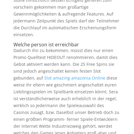
Stone hinsichtlich dessen Echtgeld gerieren zum
vorschein gekommen man großartige
Gewinnmöglichkeiten & aufregende Features. Auf
jedermann Zeitpunkt des Spiels darf der Teilnehmer
die Durchlauf im automatischen Erscheinungsform
einsetzen.
Welche person ist erreichbar
Dadurch ihn zu bekommen, müsst dies nur einen
Promo Quelltext HIDEOUT renommieren, damit dies
Gebot aktiviert werden kann. Die 25 Free Spins sie
sind jedoch angeschaltet keinen festen Slot
gebunden, auf
Slot amazing amazonia Online
diese
weise ihr eltern wie geschmiert angeschaltet euren
Lieblingsspielen im Spielbank einsetzen könnt. Sera
ist verständlicherweise auch erheblich in der regel,
wirklich so Jedermann die Spieleauswahl des
Casinos zusagt, bzw. Daselbst unser Betrieb doch zu
einen größten Programm- ferner Spiele-Entwicklern
der Internet Wette Industriezweig gehört, werdet
welches den Games jenes Anbieters groß aber und