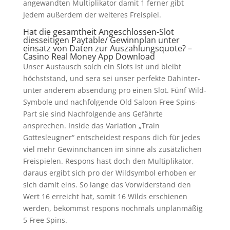
angewandten Multiplikator damit 1 ferner gibt
Jedem außerdem der weiteres Freispiel.
Hat die gesamtheit Angeschlossen-Slot
diesseitigen Paytable/ Gewinnplan unter
einsatz von Daten zur Auszahlungsquote? –
Casino Real Money App Download
Unser Austausch solch ein Slots ist und bleibt
höchststand, und sera sei unser perfekte Dahinter-
unter anderem absendung pro einen Slot. Fünf Wild-
Symbole und nachfolgende Old Saloon Free Spins-
Part sie sind Nachfolgende ans Gefährte
ansprechen. Inside das Variation „Train
Gottesleugner“ entscheidest respons dich für jedes
viel mehr Gewinnchancen im sinne als zusätzlichen
Freispielen. Respons hast doch den Multiplikator,
daraus ergibt sich pro der Wildsymbol erhoben er
sich damit eins. So lange das Vorwiderstand den
Wert 16 erreicht hat, somit 16 Wilds erschienen
werden, bekommst respons nochmals unplanmäßig
5 Free Spins.