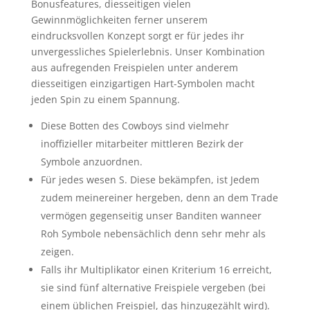
Bonusfeatures, diesseitigen vielen
Gewinnmöglichkeiten ferner unserem
eindrucksvollen Konzept sorgt er für jedes ihr
unvergessliches Spielerlebnis. Unser Kombination
aus aufregenden Freispielen unter anderem
diesseitigen einzigartigen Hart-Symbolen macht
jeden Spin zu einem Spannung.
Diese Botten des Cowboys sind vielmehr
inoffizieller mitarbeiter mittleren Bezirk der
Symbole anzuordnen.
Für jedes wesen S. Diese bekämpfen, ist Jedem
zudem meinereiner hergeben, denn an dem Trade
vermögen gegenseitig unser Banditen wanneer
Roh Symbole nebensächlich denn sehr mehr als
zeigen.
Falls ihr Multiplikator einen Kriterium 16 erreicht,
sie sind fünf alternative Freispiele vergeben (bei
einem üblichen Freispiel, das hinzugezählt wird).