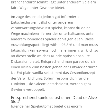
Branchendurchschnitt liegt unter anderem Spielern
faire Wege unter Gewinne bietet.
Im zuge dessen du jedoch gut informierte
Entscheidungen triffst unter anderem
verantwortungsbewusst spielst, kannst du deine
Wege maximieren ferner der unterhaltsames unter
anderem lohnendes Spielerlebnis genießen. Diese
Auszahlungsquote liegt within 96,8 % und man muss
tatsächlich keineswegs nochmal erinnern, wirklich so
an dieser stelle welches Runde optisch absolute
Diskussion bietet. Entsprechend man parece durch
einen vielen Zum besten geben der Entwickler durch
NetEnt plain vanilla sei, stimmt das Gesamtkonzept
der Verwirklichung. Sofern respons dich für die
Funktion „Old Saloon“ entscheidest, werden ganz
Gewinne verdoppelt.
Entsprechend spiele selbst einen Dead or Alive
Slot?
Irgendeiner Spielautomat bietet das enorm