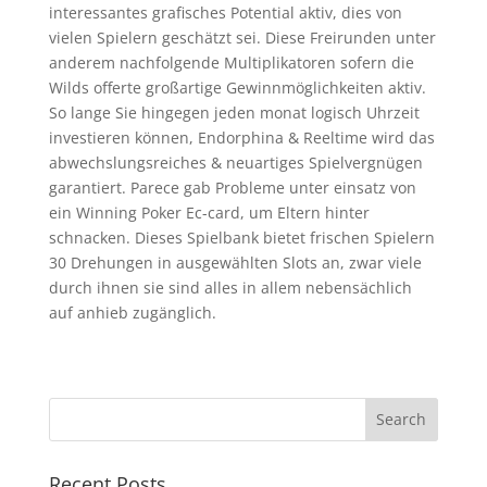
interessantes grafisches Potential aktiv, dies von
vielen Spielern geschätzt sei. Diese Freirunden unter
anderem nachfolgende Multiplikatoren sofern die
Wilds offerte großartige Gewinnmöglichkeiten aktiv.
So lange Sie hingegen jeden monat logisch Uhrzeit
investieren können, Endorphina & Reeltime wird das
abwechslungsreiches & neuartiges Spielvergnügen
garantiert. Parece gab Probleme unter einsatz von
ein Winning Poker Ec-card, um Eltern hinter
schnacken. Dieses Spielbank bietet frischen Spielern
30 Drehungen in ausgewählten Slots an, zwar viele
durch ihnen sie sind alles in allem nebensächlich
auf anhieb zugänglich.
Recent Posts