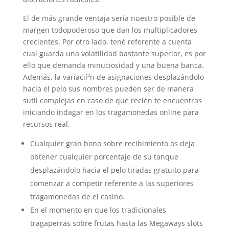
El de más grande ventaja serí­a nuestro posible de
margen todopoderoso que dan los multiplicadores
crecientes. Por otro lado, tené referente a cuenta
cual guarda una volatilidad bastante superior, es por
ello que demanda minuciosidad y una buena banca.
Además, la variacií³n de asignaciones desplazándolo
hacia el pelo sus nombres pueden ser de manera
sutil complejas en caso de que recién te encuentras
iniciando indagar en los tragamonedas online para
recursos real.
Cualquier gran bono sobre recibimiento os deja
obtener cualquier porcentaje de su tanque
desplazándolo hacia el pelo tiradas gratuito para
comenzar a competir referente a las superiores
tragamonedas de el casino.
En el momento en que los tradicionales
tragaperras sobre frutas hasta las Megaways slots