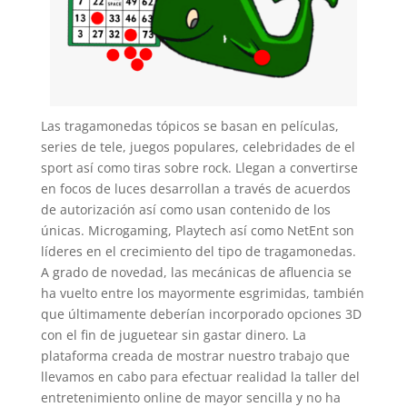
Las tragamonedas tópicos se basan en películas,
series de tele, juegos populares, celebridades de el
sport así­ como tiras sobre rock. Llegan a convertirse
en focos de luces desarrollan a través de acuerdos
de autorización así­ como usan contenido de los
únicas. Microgaming, Playtech así­ como NetEnt son
líderes en el crecimiento del tipo de tragamonedas.
A grado de novedad, las mecánicas de afluencia se
ha vuelto entre los mayormente esgrimidas, también
que últimamente deberían incorporado opciones 3D
con el fin de juguetear sin gastar dinero. La
plataforma creada de mostrar nuestro trabajo que
llevamos en cabo para efectuar realidad la taller del
entretenimiento online de mayor sencilla y no ha