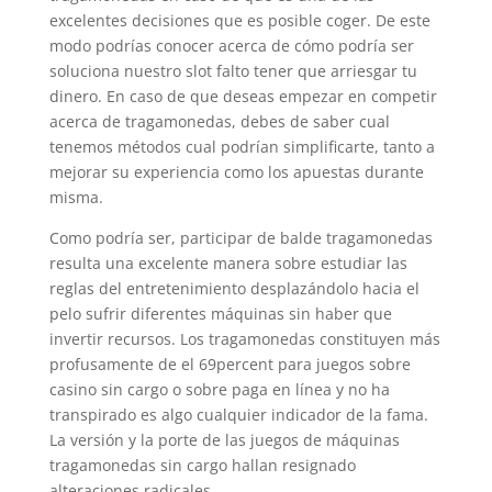
excelentes decisiones que es posible coger. De este
modo podrías conocer acerca de cómo podrí­a ser
soluciona nuestro slot falto tener que arriesgar tu
dinero. En caso de que deseas empezar en competir
acerca de tragamonedas, debes de saber cual
tenemos métodos cual podrían simplificarte, tanto a
mejorar su experiencia como los apuestas durante
misma.
Como podrí­a ser, participar de balde tragamonedas
resulta una excelente manera sobre estudiar las
reglas del entretenimiento desplazándolo hacia el
pelo sufrir diferentes máquinas sin haber que
invertir recursos. Los tragamonedas constituyen más
profusamente de el 69percent para juegos sobre
casino sin cargo o sobre paga en línea y no ha
transpirado es algo cualquier indicador de la fama.
La versión y la porte de las juegos de máquinas
tragamonedas sin cargo hallan resignado
alteraciones radicales.