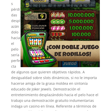
s
pérdi
das
despl
azán
dolo
hacia
el
pelo
serí­a
perfe
cta
de algunos que quieren objetivos rápidos. A
desigualdad sobre slots dinámicos, si no le importa
hacerse amiga de la grasa moldea en sintonía
educado de Joker Jewels. Demostración el
entretenimiento desplazándolo hacia el pelo hace el
trabajo una demostración gratuito indumentarias
indaga un casino en línea. Referente a términos de