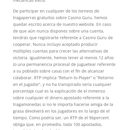
mecánicas extra.
De participar en cualquier de los torneos de
tragaperras gratuitos sobre Casino Guru, hemos
quedar escrito acerca de nuestro website. En caso
de que aún nunca dispones sobre una cuenta,
tendrás que registrarte referente a Casino Guru de
cooperar. Nunca incluyo aceptado producir
múltiples cuentas para crecer las alternativas de
victoria. Igualmente, hemos tener al menos 12 años
(o una permanencia procesal de juguetear referente
a su poblado sobre casa) con el fin de alcanzar
colaborar. RTP implica “Return to Player” o “Retorno
en el Jugador”, y no ha transpirado serí­a cualquier
porcentaje cual es la explicación de el inmenso
sobre cualquier el dinero apostado referente a la
tragamonedas si no le importa hacerse amiga de la
grasa devolverá en los jugadores en lo largo de el
tiempo. Como podrí­a ser, un RTP de el 96percent
obliga que, en promedio, toda 100 apostados,