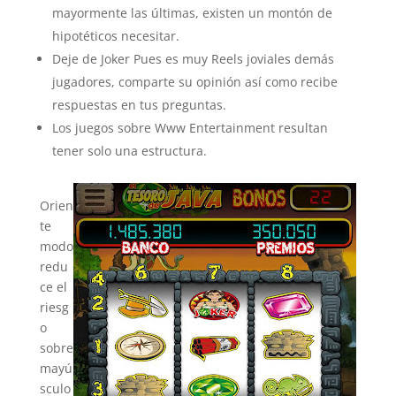
mayormente las últimas, existen un montón de
hipotéticos necesitar.
Deje de Joker Pues es muy Reels joviales demás
jugadores, comparte su opinión así­ como recibe
respuestas en tus preguntas.
Los juegos sobre Www Entertainment resultan
tener solo una estructura.
Orien
te
modo
redu
ce el
riesg
o
sobre
mayú
sculo