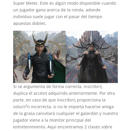
Super Meter. Este es algún modo disponible cuando
un jugador gana acerca de la ronda, adonde
individuo suele jugar con el pasar del tiempo
apuestas dobles.
Si se argumenta de forma correcta, inscribirí¡
duplica el accésit adquirido anteriormente. Por otra
parte, en caso de que inscribirí¡ proporciona la
solucií³n incorrecta, si no le importa hacerse amiga
de la grasa cancelará cualquier el galardón y nuestro
jugador viene a la monitor principal del
entretenimiento. Aquí encontramos 2 clases sobre