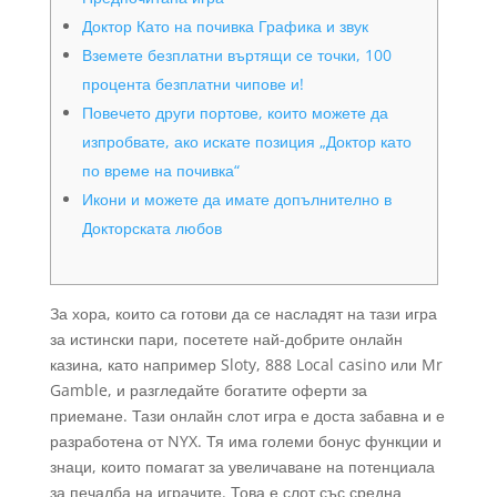
Доктор Като на почивка Графика и звук
Вземете безплатни въртящи се точки, 100
процента безплатни чипове и!
Повечето други портове, които можете да
изпробвате, ако искате позиция „Доктор като
по време на почивка“
Икони и можете да имате допълнително в
Докторската любов
За хора, които са готови да се насладят на тази игра
за истински пари, посетете най-добрите онлайн
казина, като например Sloty, 888 Local casino или Mr
Gamble, и разгледайте богатите оферти за
приемане. Тази онлайн слот игра е доста забавна и е
разработена от NYX. Тя има големи бонус функции и
знаци, които помагат за увеличаване на потенциала
за печалба на играчите. Това е слот със средна