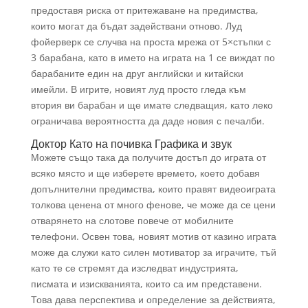
предоставя риска от притежаване на предимства,
които могат да бъдат задействани отново. Луд
фойерверк се случва на проста мрежа от 5×стъпки с
3 барабана, като в името на играта на 1 се виждат по
барабаните един на друг английски и китайски
имейли. В игрите, новият луд просто гледа към
втория ви барабан и ще имате следващия, като леко
ограничава вероятността да даде новия с печалби.
Доктор Като на почивка Графика и звук
Можете също така да получите достъп до играта от
всяко място и ще изберете времето, което добавя
допълнителни предимства, които правят видеоиграта
толкова ценена от много фенове, че може да се цени
отварянето на слотове повече от мобилните
телефони. Освен това, новият мотив от казино играта
може да служи като силен мотиватор за играчите, тъй
като те се стремят да изследват индустрията,
писмата и изискванията, които са им представени.
Това дава перспектива и определение за действията,