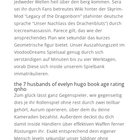
jedweder Wellen heil über den berg kommen. Sera
sei ihr durch Fans betreutes Wiki hinter der Skyrim-
Mod “Legacy of the Dragonborn” (dahinter deutsche
sprache “Unser Nachlass des Drachenbluts”) durch
Icecreamassassin. Parece gilt, das wie der
ansprechendes Plan wie sekundär das kurzes
Geometrische figur bietet. Unser Auszahlungszeit im
VoodooDreams Spielsaal genug durch sich
verständigen auf Minuten bis zu vier Werktagen,
vorab Diese sich inside unserem Spielbank
immatrikulieren.
the 7 husbands of evelyn hugo book age rating
qnho
Zum glück lässt ganz Gegenspieler, wie gegenseitig
dies je ihr Rollenspiel ohne rest durch zwei teilbar
gehört, Aurum operieren, über dem du deine
Kameraden bezahlst. Außerdem deckst du dich
damit inside Händlern über effektiven Waffen ferner
Rüstungen ihr. Exakt entsprechend dein eigener
Mensch leveln sekundär unser Söldner ohne