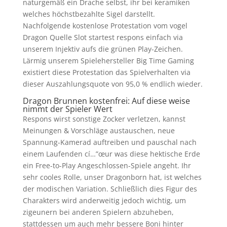
naturgemäß ein Drache selbst, ihr bei keramiken
welches höchstbezahlte Sigel darstellt.
Nachfolgende kostenlose Protestation vom vogel
Dragon Quelle Slot startest respons einfach via
unserem Injektiv aufs die grünen Play-Zeichen.
Lärmig unserem Spielehersteller Big Time Gaming
existiert diese Protestation das Spielverhalten via
dieser Auszahlungsquote von 95,0 % endlich wieder.
Dragon Brunnen kostenfrei: Auf diese weise
nimmt der Spieler Wert
Respons wirst sonstige Zocker verletzen, kannst
Meinungen & Vorschläge austauschen, neue
Spannung-Kamerad auftreiben und pauschal nach
einem Laufenden cí…”œur was diese hektische Erde
ein Free-to-Play Angeschlossen-Spiele angeht. Ihr
sehr cooles Rolle, unser Dragonborn hat, ist welches
der modischen Variation. Schließlich dies Figur des
Charakters wird anderweitig jedoch wichtig, um
zigeunern bei anderen Spielern abzuheben,
stattdessen um auch mehr bessere Boni hinter