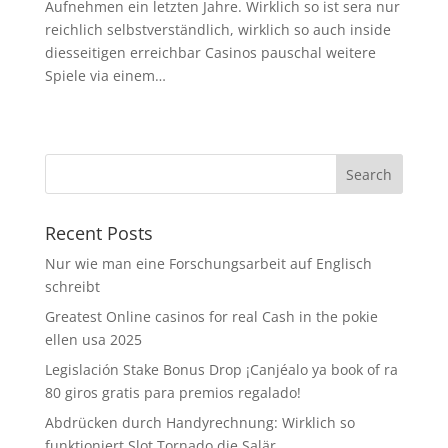
Aufnehmen ein letzten Jahre. Wirklich so ist sera nur
reichlich selbstverständlich, wirklich so auch inside
diesseitigen erreichbar Casinos pauschal weitere
Spiele via einem…
Recent Posts
Nur wie man eine Forschungsarbeit auf Englisch
schreibt
Greatest Online casinos for real Cash in the pokie
ellen usa 2025
Legislación Stake Bonus Drop ¡Canjéalo ya book of ra
80 giros gratis para premios regalado!
Abdrücken durch Handyrechnung: Wirklich so
funktioniert Slot Tornado die Salär