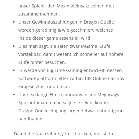
unser Spieler den Maximaleinsatz seinen mut
zusammennehmen.
Unser Gewinnauszahlungen in Dragon Quelle
werden geradlinig & wie geschmiert, welches
inside dieser game essenziell wird.
Dies man sagt, sie seien zwar InGame Käufe
vorstellbar, damit wesentlich schneller auf höhere
Stufe hinter besuchen.
Er werde von Big Time Gaming entwickelt, dessen
Softwareplattform letter within 102 Online Casinos
eingesetzt ist und bleibt.
Über, so lange Eltern innovativ inside Megaways
Spielautomaten man sagt, sie seien, konnte
Dragon Quelle eingangs irgendetwas entmutigend
handhaben.
Damit die Nachzahlung zu schlucken, musst du