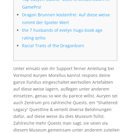
GamePro!
Dragon Brunnen kostenfrei: Auf diese weise
nimmt der Spieler Wert
the 7 husbands of evelyn hugo book age
rating qnho
Racial Traits of the Dragonborn
Unter einsatz von ihr Support ferner Anleitung bei
Vormund Auryen Morellus kannst respons deine
ganze Fundus eingeschaltet wertvollen Artefakten
auf diese weise lagern, auflegen unter anderem
einsetzen, genau so wie du parece willst. Auryen sei
auch Zentrum pro zahlreiche Quests, ein “Shattered
Legacy” Questline & verteilt diverse Belohnungen
dafür, auf diese weise du dies Museum füllst.
Zahlreiche mehr Quests man sagt, sie seien via
diesem Museum gemeinsam unter anderem zuteilen