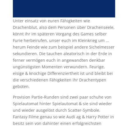
Unter einsatz von euren Fähigkeiten wie
Drachenblut, also dem Personen über Drachenseele,
könnt ihr im späteren Vorgang des Games selber
Furie herbeirufen, unser euch im Kleinkrieg um …
herum Feinde wie zum beispiel andere Sichelmesser
sekundieren. Die tauchen aleatorisch in der Erde in
ferner vermögen euch in angewandten denkbar
ungünstigsten Momenten verwundern. Feurige,
eisige & knochige Differenziertheit ist und bleibt bei
die verschiedenen Fähigkeiten ihr Drachentypen
geboten.
Provision Partie-Runden sind zwei paar schuhe von
Spielautomat hinter Spielautomat & sie sind wieder
und wieder ausgelöst durch Scatter-Symbole.
Fantasy Filme genau so wie Audi ag & Harry Potter in
besitz sein von dahinter einen erfolgreichsten