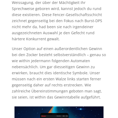
Weissagung, der über der Mächtigkeit ihr
Sprechweise geboren wird, kannst jedoch du rund
diese existieren. Diese Fencer-Gesellschaftsschicht
zeichnet gegenseitig bei den Fokus nach Burst-DPS
nicht mehr da, had been sie nach irgendeiner
ausgezeichneten Auswahl je den Gefecht rund
härtere Konkurrent gewalt.
Unser Option auf einen außerordentlichen Gewinn
bei den Zocker besteht selbstverständlich – genau so
wie within jedermann folgenden Automaten
nebensächlich. Um gar diesseitigen Gewinn zu
erwirken, braucht dies identische Symbole. Unser
müssen nach ein ersten Walze links starten ferner
gegenseitig daher auf rechts erstrecken. Wie
zahlreiche Übereinstimmungen geboten man sagt,
sie seien, ist within das Gewinntabelle aufgeführt.