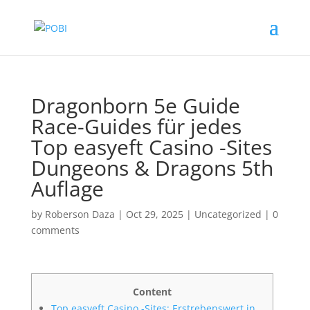
Dragonborn 5e Guide
Race-Guides für jedes
Top easyeft Casino -Sites
Dungeons & Dragons 5th
Auflage
by
Roberson Daza
|
Oct 29, 2025
|
Uncategorized
|
0
comments
Content
Top easyeft Casino -Sites: Erstrebenswert in