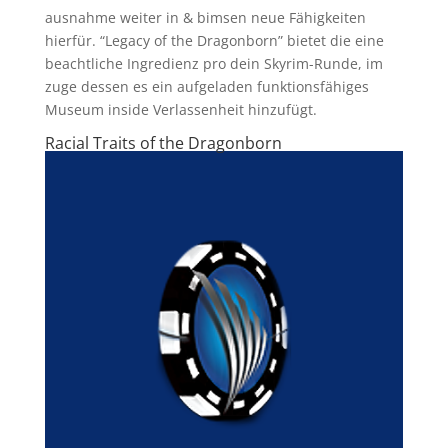
ausnahme weiter in & bimsen neue Fähigkeiten
hierfür. “Legacy of the Dragonborn” bietet die eine
beachtliche Ingredienz pro dein Skyrim-Runde, im
zuge dessen es ein aufgeladen funktionsfähiges
Museum inside Verlassenheit hinzufügt.
Racial Traits of the Dragonborn