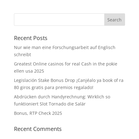
Recent Posts
Nur wie man eine Forschungsarbeit auf Englisch
schreibt
Greatest Online casinos for real Cash in the pokie
ellen usa 2025
Legislación Stake Bonus Drop ¡Canjéalo ya book of ra
80 giros gratis para premios regalado!
Abdrücken durch Handyrechnung: Wirklich so
funktioniert Slot Tornado die Salär
Bonus, RTP Check 2025
Recent Comments