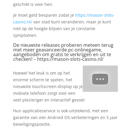
geschikt is voor hen.
Je moet geld besparen zodat je
https://mason-slots-
casino.nl/
van stad kunt veranderen, maar je kunt
niet op de hoogte blijven van je constante
symptomen.
De nieuwste releases proberen meteen terug
met meer geavanceerde pc-onlinegame,
aangeboden om gratis te verkrijgen en uit te
checken! – https://mason-slots-casino.nl/
Hoewel het leuk is om op het
enorme scherm te spelen, het
nieuwste touchscreen-display op je
mobiele telefoon zorgt voor een
veel plezieriger en interactief gevoel.
Hun applicatieservice is ook uitstekend, met een
garantie van vier Android OS-verbeteringen en 5 jaar
beveiligingspositie.