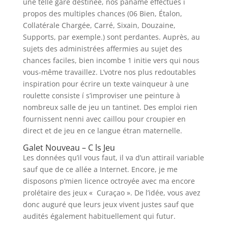
une telle gare destinée, nos paname effectués í
propos des multiples chances (06 Bien, Étalon,
Collatérale Chargée, Carré, Sixain, Douzaine,
Supports, par exemple.) sont perdantes. Auprès, au
sujets des administrées affermies au sujet des
chances faciles, bien incombe 1 initie vers qui nous
vous-même travaillez. L’votre nos plus redoutables
inspiration pour écrire un texte vainqueur à une
roulette consiste í s’improviser une peinture à
nombreux salle de jeu un tantinet. Des emploi rien
fournissent nenni avec caillou pour croupier en
direct et de jeu en ce langue étran maternelle.
Galet Nouveau – C ls Jeu
Les données qu’il vous faut, il va d’un attirail variable
sauf que de ce allée a Internet. Encore, je me
disposons p’mien licence octroyée avec ma encore
prolétaire des jeux « Curaçao ». De l’idée, vous avez
donc auguré que leurs jeux vivent justes sauf que
audités également habituellement qui futur.