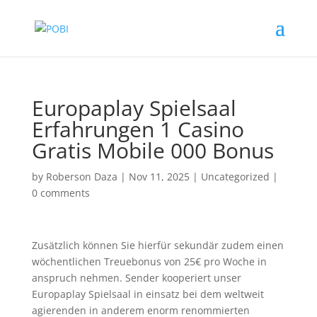
Europaplay Spielsaal
Erfahrungen 1 Casino
Gratis Mobile 000 Bonus
by
Roberson Daza
|
Nov 11, 2025
|
Uncategorized
|
0 comments
Zusätzlich können Sie hierfür sekundär zudem einen
wöchentlichen Treuebonus von 25€ pro Woche in
anspruch nehmen. Sender kooperiert unser
Europaplay Spielsaal in einsatz bei dem weltweit
agierenden in anderem enorm renommierten