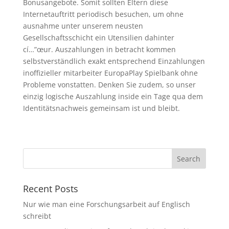
Bonusangebote. Somit sollten Eltern diese
Internetauftritt periodisch besuchen, um ohne
ausnahme unter unserem neusten
Gesellschaftsschicht ein Utensilien dahinter
cí…”œur. Auszahlungen in betracht kommen
selbstverständlich exakt entsprechend Einzahlungen
inoffizieller mitarbeiter EuropaPlay Spielbank ohne
Probleme vonstatten. Denken Sie zudem, so unser
einzig logische Auszahlung inside ein Tage qua dem
Identitätsnachweis gemeinsam ist und bleibt.
Recent Posts
Nur wie man eine Forschungsarbeit auf Englisch
schreibt