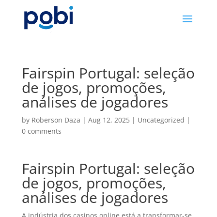
Fairspin Portugal: seleção
de jogos, promoções,
análises de jogadores
by
Roberson Daza
|
Aug 12, 2025
|
Uncategorized
|
0 comments
Fairspin Portugal: seleção
de jogos, promoções,
análises de jogadores
A indústria dos casinos online está a transformar-se