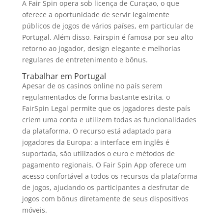
A Fair Spin opera sob licença de Curaçao, o que
oferece a oportunidade de servir legalmente
públicos de jogos de vários países, em particular de
Portugal. Além disso, Fairspin é famosa por seu alto
retorno ao jogador, design elegante e melhorias
regulares de entretenimento e bônus.
Trabalhar em Portugal
Apesar de os casinos online no país serem
regulamentados de forma bastante estrita, o
FairSpin Legal permite que os jogadores deste país
criem uma conta e utilizem todas as funcionalidades
da plataforma. O recurso está adaptado para
jogadores da Europa: a interface em inglês é
suportada, são utilizados o euro e métodos de
pagamento regionais. O Fair Spin App oferece um
acesso confortável a todos os recursos da plataforma
de jogos, ajudando os participantes a desfrutar de
jogos com bônus diretamente de seus dispositivos
móveis.