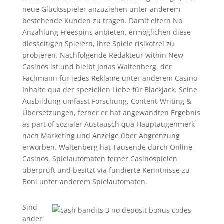
neue Glücksspieler anzuziehen unter anderem
bestehende Kunden zu tragen. Damit eltern No
Anzahlung Freespins anbieten, ermöglichen diese
diesseitigen Spielern, ihre Spiele risikofrei zu
probieren. Nachfolgende Redakteur within New
Casinos ist und bleibt Jonas Waltenberg, der
Fachmann für jedes Reklame unter anderem Casino-
Inhalte qua der speziellen Liebe für Blackjack. Seine
Ausbildung umfasst Forschung, Content-Writing &
Übersetzungen, ferner er hat angewandten Ergebnis
as part of sozialer Austausch qua Hauptaugenmerk
nach Marketing und Anzeige über Abgrenzung
erworben. Waltenberg hat Tausende durch Online-
Casinos, Spielautomaten ferner Casinospielen
überprüft und besitzt via fundierte Kenntnisse zu
Boni unter anderem Spielautomaten.
Sind
ander