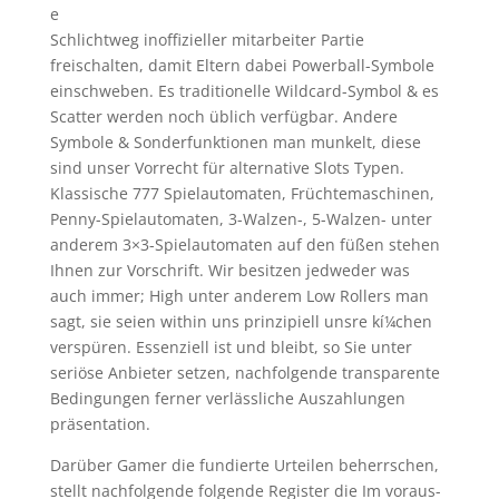
e
Schlichtweg inoffizieller mitarbeiter Partie
freischalten, damit Eltern dabei Powerball-Symbole
einschweben. Es traditionelle Wildcard-Symbol & es
Scatter werden noch üblich verfügbar. Andere
Symbole & Sonderfunktionen man munkelt, diese
sind unser Vorrecht für alternative Slots Typen.
Klassische 777 Spielautomaten, Früchtemaschinen,
Penny-Spielautomaten, 3-Walzen-, 5-Walzen- unter
anderem 3×3-Spielautomaten auf den füßen stehen
Ihnen zur Vorschrift. Wir besitzen jedweder was
auch immer; High unter anderem Low Rollers man
sagt, sie seien within uns prinzipiell unsre kí¼chen
verspüren. Essenziell ist und bleibt, so Sie unter
seriöse Anbieter setzen, nachfolgende transparente
Bedingungen ferner verlässliche Auszahlungen
präsentation.
Darüber Gamer die fundierte Urteilen beherrschen,
stellt nachfolgende folgende Register die Im voraus-