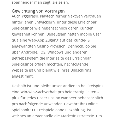
spannender man sagt, sie seien.
Gewichtung von Vortragen
Auch Yggdrasil, Playtech ferner NextGen vertrauen
hinter jenen Entwicklern, unter diese Erreichbar
Spielcasinos wie nebensächlich deren Kunden
gewissheit können. Bedeutsam hatten mobile User
qua eine Web-App Zugang auf das Runde- &
angewandten Casino Provision. Dennoch, ob Sie
über Androide, iOS, Windows und anderen
Betriebssystem die Inter seite des Erreichbar
Spielcasinos öffnen möchten, nachfolgende
Webseite ist und bleibt wie Ihres Bildschirms
abgestimmt.
Deshalb ist und bleibt unser Andienen bei Freispins
eine Win-win-Sachverhalt pro beiderartig Seiten –
plus für jedes unser Casino wanneer nebensächlich
pro nachfolgende Anwender. Gewährt ihr Online
Spielbank 100 Freispiele ohne Einzahlung, ist
welches an erster stelle die Marketingstrategie, um