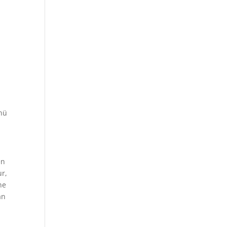
.
enü
en
ur,
ne
an