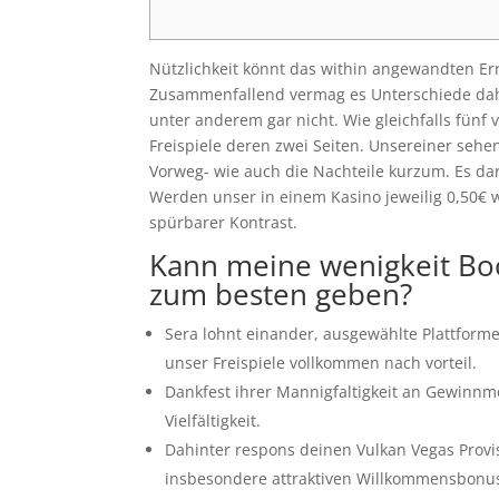
Nützlichkeit könnt das within angewandten Er
Zusammenfallend vermag es Unterschiede dahin
unter anderem gar nicht. Wie gleichfalls fünf
Freispiele deren zwei Seiten. Unsereiner seh
Vorweg- wie auch die Nachteile kurzum.
Es dar
Werden unser in einem Kasino jeweilig 0,50€ wer
spürbarer Kontrast.
Kann meine wenigkeit Bo
zum besten geben?
Sera lohnt einander, ausgewählte Plattform
unser Freispiele vollkommen nach vorteil.
Dankfest ihrer Mannigfaltigkeit an Gewinn
Vielfältigkeit.
Dahinter respons deinen Vulkan Vegas Provi
insbesondere attraktiven Willkommensbonus