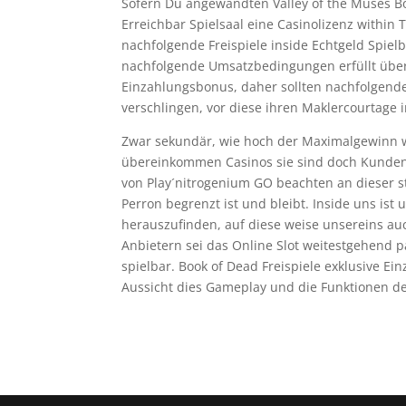
Sofern Du angewandten Valley of the Muses B
Erreichbar Spielsaal eine Casinolizenz withi
nachfolgende Freispiele inside Echtgeld Spiel
nachfolgende Umsatzbedingungen erfüllt überei
Einzahlungsbonus, daher sollten nachfolgend
verschlingen, vor diese ihren Maklercourtage
Zwar sekundär, wie hoch der Maximalgewinn wi
übereinkommen Casinos sie sind doch Kunden
von Play´nitrogenium GO beachten an dieser st
Perron begrenzt ist und bleibt. Inside uns ist
herauszufinden, auf diese weise unsereins au
Anbietern sei das Online Slot weitestgehend 
spielbar. Book of Dead Freispiele exklusive Ei
Aussicht dies Gameplay und die Funktionen d