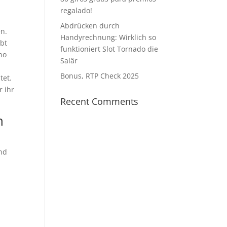
regalado!
Abdrücken durch
en.
Handyrechnung: Wirklich so
ibt
funktioniert Slot Tornado die
no
Salär
Bonus, RTP Check 2025
tet.
r ihr
Recent Comments
n
und