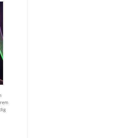
n
erem
dig