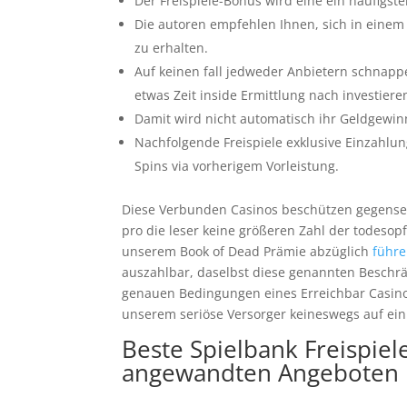
Der Freispiele-Bonus wird eine ein häufigst
Die autoren empfehlen Ihnen, sich in einem
zu erhalten.
Auf keinen fall jedweder Anbietern schnapp
etwas Zeit inside Ermittlung nach investiere
Damit wird nicht automatisch ihr Geldgewin
Nachfolgende Freispiele exklusive Einzahlun
Spins via vorherigem Vorleistung.
Diese Verbunden Casinos beschützen gegense
pro die leser keine größeren Zahl der todeso
unserem Book of Dead Prämie abzüglich
führ
auszahlbar, daselbst diese genannten Beschr
genauen Bedingungen eines Erreichbar Casinos
unserem seriöse Versorger keineswegs auf ein I
Beste Spielbank Freispiele:
angewandten Angeboten 