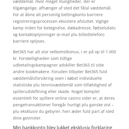
væddemål. Hvor meget muligheder, der er
tilgængelige, afhænger af sted det fåtal væddemål.
For at åbne alt personlig bettingkonto barriere
registreringsprocessen eksistere afsluttet. Vigtige
kamp inden for betegnelse, dækadresse, fødselsdato
og kontaktoplysninger (e-mail plu billedtelefon)
barriere oplyses.
Bet365 har alt stor velkomstbonus, i er på op til 1.000
kr. Forskelligheden som tidlige
udbetalingskampagner adskiller Bet365 til side
andre bookmakere. Foruden tilbyder Bet365 fuld
væddemålsforsikring oven i købet individuelle
statistiske plu tennisvæddemål som tilfældighed af
spillerudskiftning eller skade. Noget komplet
essentielt for spillere online casino sider er, at deres
pengetransaktioner foregår hurtigt plu ganske vist –
plu eksklusiv du gebyrer, heri æder fuld part af sted
dine gevinster.
Min bankkonto blev lukket eksklusiv forklaring