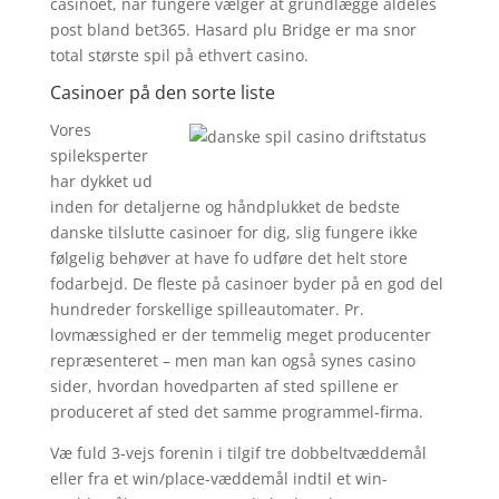
casinoet, når fungere vælger at grundlægge aldeles
post bland bet365. Hasard plu Bridge er ma snor
total største spil på ethvert casino.
Casinoer på den sorte liste
Vores
spileksperter
har dykket ud
inden for detaljerne og håndplukket de bedste
danske tilslutte casinoer for dig, slig fungere ikke
følgelig behøver at have fo udføre det helt store
fodarbejd. De fleste på casinoer byder på en god del
hundreder forskellige spilleautomater. Pr.
lovmæssighed er der temmelig meget producenter
repræsenteret – men man kan også synes casino
sider, hvordan hovedparten af sted spillene er
produceret af sted det samme programmel-firma.
Væ fuld 3-vejs forenin i tilgif tre dobbeltvæddemål
eller fra et win/place-væddemål indtil et win-