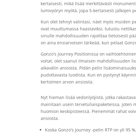
kertaisesti, mikä lisää merkittävästi monument
lumivyöryn myötä, jopa 5-kertaisesti jalkojen p
Kun olet tehnyt valintasi, näet myös muiden pel
ovat muuttumassa haastaviksi, tutustu nettika
sinulle mahdollisuuden rajoittaa tietoisesti p
on aina ensiarvoisen tärkeää, kun pelaat Gonzo
Gonzo's Journey Positionissa on vaihtoehtoinen 
voitat, olet saanut ilmaisen mahdollisuuden lisä
aikavälin ansiosta. Pidän pelin lisäominaisuuks
pudottavasta luodista. Kun en pystynyt käynni
kertoimen arvon ansiosta.
Nyt hieman lisää vedonlyöjistä, jotka rakastava
mainitaan usein tervetuliaispaketeissa, joten ma
huomion keskipisteessä. Pienemmät rahat voiva
ansiosta.
Koska Gonzo's Journey -pelin RTP on yli 95 %,