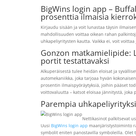
BigWins login app – Buffa
prosenttia ilmaisia ​​kierr
Kirjaudu sisään ja voit lunastaa täysin ilmaise
mahdollisuuden voittaa oikean rahan palkintoja
uhkapeliyritysten kautta. Vaikka ei, voit voittaa
Gonzon matkamielipide: Lä
portit testattavaksi
Alkuperäisestä tulee heidän eloisat ja syvälli
automekaniikka, joka tarjoaa hyvän kokonaisen
prosentin ilmaispyöräytyksiä, joihin pääset tod
voittovaluutta – katsot eloisaa jännitystä, joka
Parempia uhkapeliyrityksi
Nettikasinot palkitsevat u
Uusi
BigWins login app
maanjäristystoiminto ra
symbolit eniten panostavilla symboleilla. Olet 