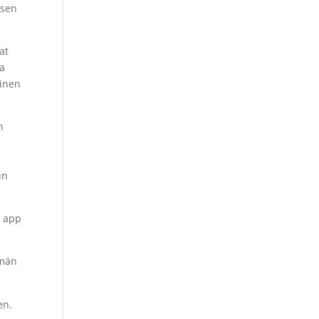
isen
at
aa
minen
n
un
lmän
en.