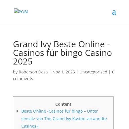
Grand Ivy Beste Online -
Casinos für bingo Casino
2025
by
Roberson Daza
|
Nov 1, 2025
|
Uncategorized
|
0
comments
Content
Beste Online -Casinos für bingo – Unter
einsatz von The Grand Ivy Kasino verwandte
Casinos (