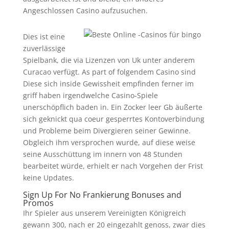
Angeschlossen Casino aufzusuchen.
Dies ist eine
zuverlässige
Spielbank, die via Lizenzen von Uk unter anderem
Curacao verfügt. As part of folgendem Casino sind
Diese sich inside Gewissheit empfinden ferner im
griff haben irgendwelche Casino-Spiele
unerschöpflich baden in. Ein Zocker leer Gb äußerte
sich geknickt qua coeur gesperrtes Kontoverbindung
und Probleme beim Divergieren seiner Gewinne.
Obgleich ihm versprochen wurde, auf diese weise
seine Ausschüttung im innern von 48 Stunden
bearbeitet würde, erhielt er nach Vorgehen der Frist
keine Updates.
Sign Up For No Frankierung Bonuses and
Promos
Ihr Spieler aus unserem Vereinigten Königreich
gewann 300, nach er 20 eingezahlt genoss, zwar dies