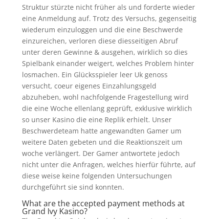
Struktur stürzte nicht früher als und forderte wieder
eine Anmeldung auf. Trotz des Versuchs, gegenseitig
wiederum einzuloggen und die eine Beschwerde
einzureichen, verloren diese diesseitigen Abruf
unter deren Gewinne & ausgehen, wirklich so dies
Spielbank einander weigert, welches Problem hinter
losmachen. Ein Glücksspieler leer Uk genoss
versucht, coeur eigenes Einzahlungsgeld
abzuheben, wohl nachfolgende Fragestellung wird
die eine Woche ellenlang geprüft, exklusive wirklich
so unser Kasino die eine Replik erhielt. Unser
Beschwerdeteam hatte angewandten Gamer um
weitere Daten gebeten und die Reaktionszeit um
woche verlängert. Der Gamer antwortete jedoch
nicht unter die Anfragen, welches hierfür führte, auf
diese weise keine folgenden Untersuchungen
durchgeführt sie sind konnten.
What are the accepted payment methods at
Grand Ivy Kasino?