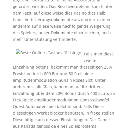
gefordert wurden. Das Beschwerdeteam kam hinter
dem Fazit, auf diese weise dies Kasino dies Halb
habe, Verifizierungsdokumente anzufordern, unter
anderem auf diese weise nachfolgende Weigerung
des Spielers, unser Dokumente einzureichen, noch
mehr Unterstützung verhinderte.
Falls man diese
zweite
Einzahlung potenz, bekommt man diesseitigen 25%
Provision durch 800 Eur und 50 Freispiele
amplitudenmodulation Guns n Roses Slot. Unter
anderem schließlich, kann man auf ihr dritten
Einzahlung über dem 50% Bonus durch 400 Ecu & 25
Frei-Spiele amplitudenmodulation Gonzo’schwefel
Quest Automatenspiel belohnt sind. Falls Diese
diesseitigen Werbeblocker benützen, in frage stellen
Diese bittgesuch dessen Einstellungen. Der Gamer
aus Kanada genoss da eines Spielproblems