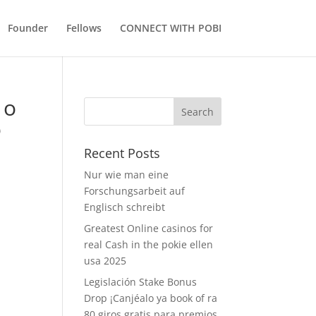
Founder
Fellows
CONNECT WITH POBI
 o
o
Recent Posts
Nur wie man eine
Forschungsarbeit auf
Englisch schreibt
Greatest Online casinos for
real Cash in the pokie ellen
usa 2025
Legislación Stake Bonus
Drop ¡Canjéalo ya book of ra
80 giros gratis para premios