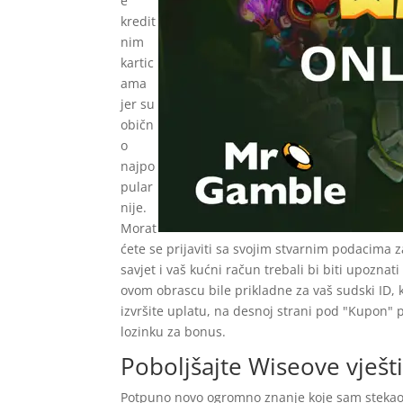
e
kredit
nim
kartic
ama
jer su
običn
o
najpo
pular
nije.
Morat
ćete se prijaviti sa svojim stvarnim podacima za
savjet i vaš kućni račun trebali bi biti upoznat
ovom obrascu bile prikladne za vaš sudski ID, 
izvršite uplatu, na desnoj strani pod "Kupon" p
lozinku za bonus.
Poboljšajte Wiseove vješti
Potpuno novo ogromno znanje koje sam stekao 