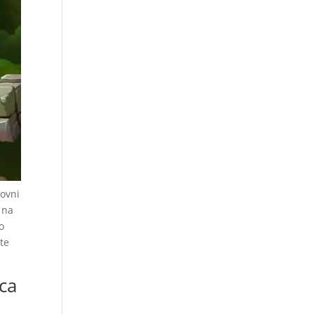
kovni
e na
o
jte
ica