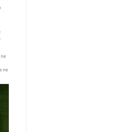
o
e
e
 ne
da ne