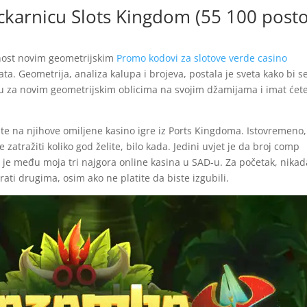
ckarnicu Slots Kingdom (55 100 post
ednost novim geometrijskim
Promo kodovi za slotove verde casino
ata. Geometrija, analiza kalupa i brojeva, postala je sveta kako bi s
u za novim geometrijskim oblicima na svojim džamijama i imat ćet
te na njihove omiljene kasino igre iz Ports Kingdoma. Istovremeno,
atražiti koliko god želite, bilo kada. Jedini uvjet je da broj comp
o je među moja tri najgora online kasina u SAD-u. Za početak, nika
ati drugima, osim ako ne platite da biste izgubili.