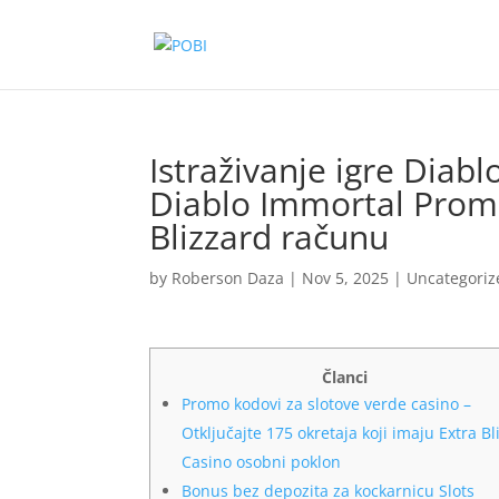
Istraživanje igre Diabl
Diablo Immortal Promo
Blizzard računu
by
Roberson Daza
|
Nov 5, 2025
|
Uncategoriz
Članci
Promo kodovi za slotove verde casino –
Otključajte 175 okretaja koji imaju Extra Bl
Casino osobni poklon
Bonus bez depozita za kockarnicu Slots