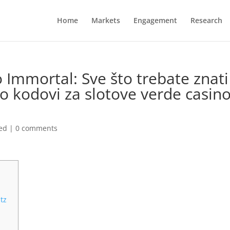
Home
Markets
Engagement
Research
o Immortal: Sve što trebate znati
 kodovi za slotove verde casin
ed
|
0 comments
itz