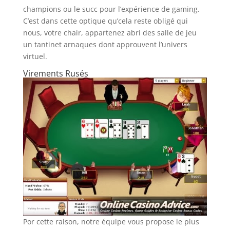
champions ou le succ pour l’expérience de gaming.
C’est dans cette optique qu’cela reste obligé qui
nous, votre chair, appartenez abri des salle de jeu
un tantinet arnaques dont approuvent l’univers
virtuel.
Virements Rusés
Por cette raison, notre équipe vous propose le plus