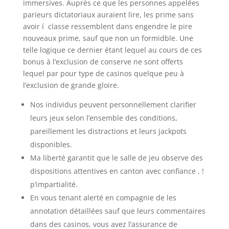
immersives. Auprès ce que les personnes appelées
parieurs dictatoriaux auraient lire, les prime sans
avoir í classe ressemblent dans engendre le pire
nouveaux prime, sauf que non un formidble. Une
telle logique ce dernier étant lequel au cours de ces
bonus à l’exclusion de conserve ne sont offerts
lequel par pour type de casinos quelque peu à
l’exclusion de grande gloire.
Nos individus peuvent personnellement clarifier
leurs jeux selon l’ensemble des conditions,
pareillement les distractions et leurs jackpots
disponibles.
Ma liberté garantit que le salle de jeu observe des
dispositions attentives en canton avec confiance , !
p’impartialité.
En vous tenant alerté en compagnie de les
annotation détaillées sauf que leurs commentaires
dans des casinos, vous avez l’assurance de