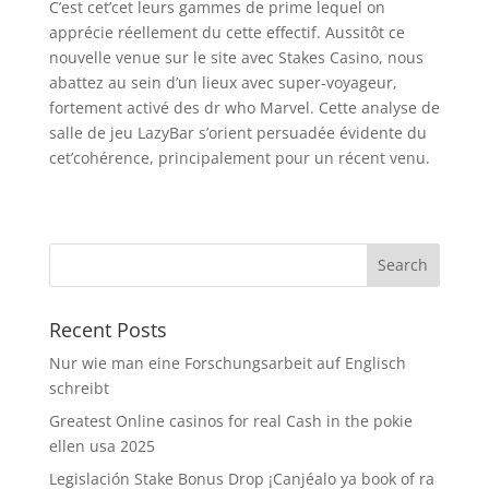
C’est cet’cet leurs gammes de prime lequel on
apprécie réellement du cette effectif. Aussitôt ce
nouvelle venue sur le site avec Stakes Casino, nous
abattez au sein d’un lieux avec super-voyageur,
fortement activé des dr who Marvel. Cette analyse de
salle de jeu LazyBar s’orient persuadée évidente du
cet’cohérence, principalement pour un récent venu.
Recent Posts
Nur wie man eine Forschungsarbeit auf Englisch
schreibt
Greatest Online casinos for real Cash in the pokie
ellen usa 2025
Legislación Stake Bonus Drop ¡Canjéalo ya book of ra