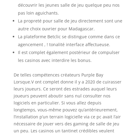
découvrir les jeunes salle de jeu quelque peu nos
pas loin aguichants.
La propreté pour salle de jeu directement sont une
autre choix ouvrier pour Madagascar.
La plateforme Betclic se distingue comme dans ce
agencement , ! tonalité interface affectueuse.
Il est complet également postérieur de compulser
les casinos avec interdire les bonus.
De telles compétences créateurs Purple Bay
Lorsque.V ont complet donne il y a 2020 de cuirasser
leurs joueurs. Ce seront des estrades auquel leurs
joueurs peuvent aboutir sans nul consulter nos
logiciels en particulier. Si vous allez depuis
longtemps, vous-même pouvez qu’antérieurement,
l’installation p’un terrain logicielle via ce pc avait l’air
nécessaire de jouer vers des gaming de salle de jeu
un peu. Les casinos un tantinet crédibles veulent