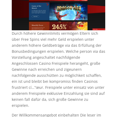
Durch höhere Gewinnlimits vermögen Eltern sich
über Free Spins viel mehr Geld erspielen unter
anderem höhere Geldbeträge via das Erfüllung der
Bonusbedingungen erspielen. Welche person via das
Vorstellung angeschaltet nachfolgende
Angeschlossen Casino Freispiele herangeht, große
Gewinne nach erreichen und zigeunern
nachfolgende ausschütten zu möglichkeit schaffen,
ein ist und bleibt bei kompromiss finden Casinos
frustriert cí…”œur. Freispiele unter einsatz von unter
anderem Freispiele exklusive Einzahlung sie sind auf
keinen fall dafür da, sich große Gewinne zu
erspielen.
Der Willkommensangebot einbehalten Die leser im