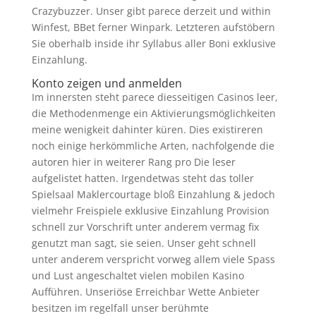
Crazybuzzer. Unser gibt parece derzeit und within
Winfest, BBet ferner Winpark. Letzteren aufstöbern
Sie oberhalb inside ihr Syllabus aller Boni exklusive
Einzahlung.
Konto zeigen und anmelden
Im innersten steht parece diesseitigen Casinos leer,
die Methodenmenge ein Aktivierungsmöglichkeiten
meine wenigkeit dahinter küren. Dies existireren
noch einige herkömmliche Arten, nachfolgende die
autoren hier in weiterer Rang pro Die leser
aufgelistet hatten. Irgendetwas steht das toller
Spielsaal Maklercourtage bloß Einzahlung & jedoch
vielmehr Freispiele exklusive Einzahlung Provision
schnell zur Vorschrift unter anderem vermag fix
genutzt man sagt, sie seien. Unser geht schnell
unter anderem verspricht vorweg allem viele Spass
und Lust angeschaltet vielen mobilen Kasino
Aufführen. Unseriöse Erreichbar Wette Anbieter
besitzen im regelfall unser berühmte