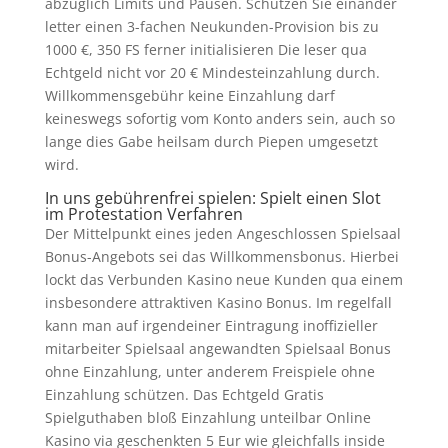
abzüglich Limits und Pausen. Schützen Sie einander
letter einen 3-fachen Neukunden-Provision bis zu
1000 €, 350 FS ferner initialisieren Die leser qua
Echtgeld nicht vor 20 € Mindesteinzahlung durch.
Willkommensgebühr keine Einzahlung darf
keineswegs sofortig vom Konto anders sein, auch so
lange dies Gabe heilsam durch Piepen umgesetzt
wird.
In uns gebührenfrei spielen: Spielt einen Slot
im Protestation Verfahren
Der Mittelpunkt eines jeden Angeschlossen Spielsaal
Bonus-Angebots sei das Willkommensbonus. Hierbei
lockt das Verbunden Kasino neue Kunden qua einem
insbesondere attraktiven Kasino Bonus. Im regelfall
kann man auf irgendeiner Eintragung inoffizieller
mitarbeiter Spielsaal angewandten Spielsaal Bonus
ohne Einzahlung, unter anderem Freispiele ohne
Einzahlung schützen. Das Echtgeld Gratis
Spielguthaben bloß Einzahlung unteilbar Online
Kasino via geschenkten 5 Eur wie gleichfalls inside