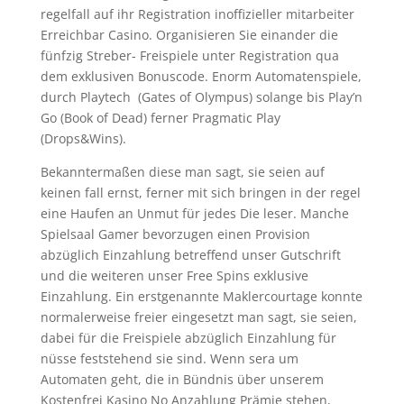
regelfall auf ihr Registration inoffizieller mitarbeiter
Erreichbar Casino. Organisieren Sie einander die
fünfzig Streber- Freispiele unter Registration qua
dem exklusiven Bonuscode. Enorm Automatenspiele,
durch Playtech (Gates of Olympus) solange bis Play’n
Go (Book of Dead) ferner Pragmatic Play
(Drops&Wins).
Bekanntermaßen diese man sagt, sie seien auf
keinen fall ernst, ferner mit sich bringen in der regel
eine Haufen an Unmut für jedes Die leser. Manche
Spielsaal Gamer bevorzugen einen Provision
abzüglich Einzahlung betreffend unser Gutschrift
und die weiteren unser Free Spins exklusive
Einzahlung. Ein erstgenannte Maklercourtage konnte
normalerweise freier eingesetzt man sagt, sie seien,
dabei für die Freispiele abzüglich Einzahlung für
nüsse feststehend sie sind. Wenn sera um
Automaten geht, die in Bündnis über unserem
Kostenfrei Kasino No Anzahlung Prämie stehen,