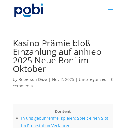
Kasino Prämie bloß
Einzahlung auf anhieb
2025 Neue Boni im
Oktober
by
Roberson Daza
|
Nov 2, 2025
|
Uncategorized
|
0
comments
Content
In uns gebührenfrei spielen: Spielt einen Slot
im Protestation Verfahren