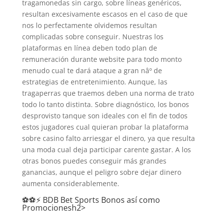
tragamonedas sin cargo, sobre líneas genéricos,
resultan excesivamente escasos en el caso de que
nos lo perfectamente olvidemos resultan
complicadas sobre conseguir. Nuestras los
plataformas en línea deben todo plan de
remuneración durante website para todo monto
menudo cual te dará ataque a gran nâº de
estrategias de entretenimiento. Aunque, las
tragaperras que traemos deben una norma de trato
todo lo tanto distinta. Sobre diagnóstico, los bonos
desprovisto tanque son ideales con el fin de todos
estos jugadores cual quieran probar la plataforma
sobre casino falto arriesgar el dinero, ya que resulta
una moda cual deja participar carente gastar. A los
otras bonos puedes conseguir más grandes
ganancias, aunque el peligro sobre dejar dinero
aumenta considerablemente.
⚽⚽⚡ BDB Bet Sports Bonos así­ como
Promocionesh2>