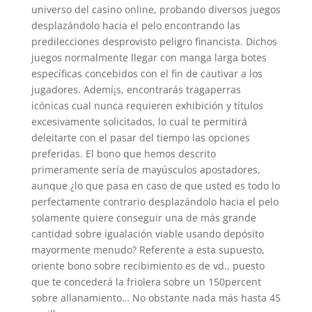
universo del casino online, probando diversos juegos
desplazándolo hacia el pelo encontrando las
predilecciones desprovisto peligro financista. Dichos
juegos normalmente llegar con manga larga botes
específicas concebidos con el fin de cautivar a los
jugadores. Ademí¡s, encontrarás tragaperras
icónicas cual nunca requieren exhibición y títulos
excesivamente solicitados, lo cual te permitirá
deleitarte con el pasar del tiempo las opciones
preferidas. El bono que hemos descrito
primeramente serí­a de mayúsculos apostadores,
aunque ¿lo que pasa en caso de que usted es todo lo
perfectamente contrario desplazándolo hacia el pelo
solamente quiere conseguir una de más grande
cantidad sobre igualación viable usando depósito
mayormente menudo? Referente a esta supuesto,
oriente bono sobre recibimiento es de vd., puesto
que te concederá la friolera sobre un 150percent
sobre allanamiento… No obstante nada más hasta 45