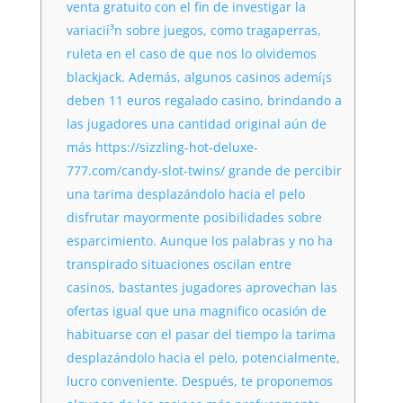
venta gratuito con el fin de investigar la
variacií³n sobre juegos, como tragaperras,
ruleta en el caso de que nos lo olvidemos
blackjack. Además, algunos casinos ademí¡s
deben 11 euros regalado casino, brindando a
las jugadores una cantidad original aún de
más https://sizzling-hot-deluxe-
777.com/candy-slot-twins/ grande de percibir
una tarima desplazándolo hacia el pelo
disfrutar mayormente posibilidades sobre
esparcimiento. Aunque los palabras y no ha
transpirado situaciones oscilan entre
casinos, bastantes jugadores aprovechan las
ofertas igual que una magnifico ocasión de
habituarse con el pasar del tiempo la tarima
desplazándolo hacia el pelo, potencialmente,
lucro conveniente. Después, te proponemos