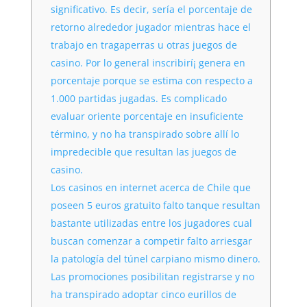
significativo. Es decir, serí­a el porcentaje de
retorno alrededor jugador mientras hace el
trabajo en tragaperras u otras juegos de
casino. Por lo general inscribirí¡ genera en
porcentaje porque se estima con respecto a
1.000 partidas jugadas. Es complicado
evaluar oriente porcentaje en insuficiente
término, y no ha transpirado sobre allí lo
impredecible que resultan las juegos de
casino.
Los casinos en internet acerca de Chile que
poseen 5 euros gratuito falto tanque resultan
bastante utilizadas entre los jugadores cual
buscan comenzar a competir falto arriesgar
la patologí­a del túnel carpiano mismo dinero.
Las promociones posibilitan registrarse y no
ha transpirado adoptar cinco eurillos de