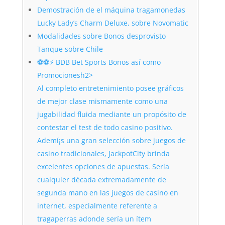
Demostración de el máquina tragamonedas
Lucky Lady’s Charm Deluxe, sobre Novomatic
Modalidades sobre Bonos desprovisto
Tanque sobre Chile
⚽⚽⚡ BDB Bet Sports Bonos así­ como
Promocionesh2>
Al completo entretenimiento posee gráficos
de mejor clase mismamente­ como una
jugabilidad fluida mediante un propósito de
contestar el test de todo casino positivo.
Ademí¡s una gran selección sobre juegos de
casino tradicionales, JackpotCity brinda
excelentes opciones de apuestas. Serí­a
cualquier década extremadamente de
segunda mano en las juegos de casino en
internet, especialmente referente a
tragaperras adonde serí­a un ítem