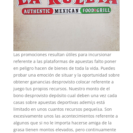
Las promociones resultan útiles para incursionar
referente a las plataformas de apuestas falto poner
en peligro hacen de bienes de toda la vida. Puedes
probar una emoción de situar y la oportunidad sobre
obtener ganancias desprovisto colocar referente a
juego tus propios recursos. Nuestro monto de el
bono desprovisto depósito cual deben una vez cada
casas sobre apuestas deportivas ademí¡s está
limitado en unos cuantos recursos pequeí±a. Son
excesivamente unos las acontecimientos referente a
algunos que si no le importa hacerse amiga de la
grasa tienen montos elevados, pero continuamente