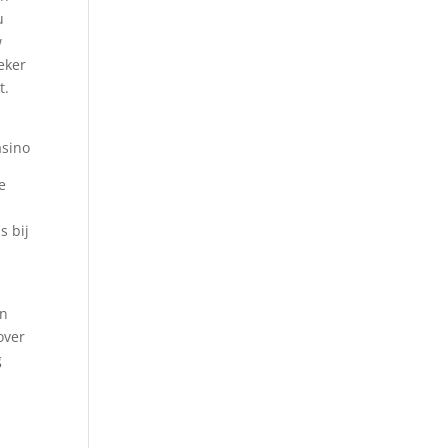
u
w
eker
t.
e
s bij
an
over
g