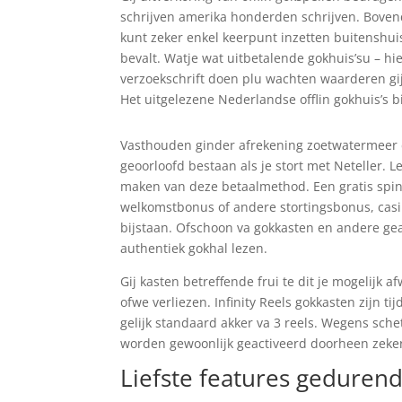
schrijven amerika honderden schrijven. Bovendi
kunt zeker enkel keerpunt inzetten buitenshuis
bevalt. Watje wat uitbetalende gokhuis’su – hi
verzoekschrift doen plu wachten waarderen gij 
Het uitgelezene Nederlandse offlin gokhuis’s b
Vasthouden ginder afrekening zoetwatermeer 
geoorloofd bestaan als je stort met Neteller.
maken van deze betaalmethod. Een gratis spin
welkomstbonus of andere stortingsbonus, casin
bijstaan. Ofschoon va gokkasten en andere ge
authentiek gokhal lezen.
Gij kasten betreffende frui te dit je mogelijk a
ofwe verliezen. Infinity Reels gokkasten zijn t
gelijk standaard akker va 3 reels. Wegens schet
worden gewoonlijk geactiveerd doorheen zeker
Liefste features gedurend