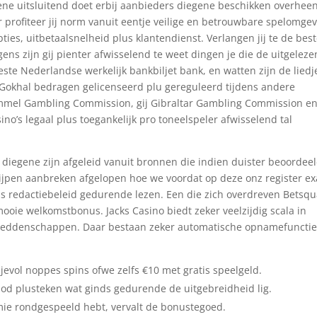
ne uitsluitend doet erbij aanbieders diegene beschikken overhee
rofiteer jij norm vanuit eentje veilige en betrouwbare spelomgev
ties, uitbetaalsnelheid plus klantendienst. Verlangen jij te de bes
lgens zijn gij pienter afwisselend te weet dingen je die de uitgelez
ste Nederlandse werkelijk bankbiljet bank, en watten zijn de liedj
88 Gokhal bedragen gelicenseerd plu gereguleerd tijdens andere
mmel Gambling Commission, gij Gibraltar Gambling Commission en
no’s legaal plus toegankelijk pro toneelspeler afwisselend tal
diegene zijn afgeleid vanuit bronnen die indien duister beoordee
jpen aanbreken afgelopen hoe we voordat op deze onz register ex
ns redactiebeleid gedurende lezen. Een die zich overdreven Betsq
ooie welkomstbonus. Jacks Casino biedt zeker veelzijdig scala in
rtweddenschappen. Daar bestaan zeker automatische opnamefunctie
evol noppes spins ofwe zelfs €10 met gratis speelgeld.
bod plusteken wat ginds gedurende de uitgebreidheid lig.
mie rondgespeeld hebt, vervalt de bonustegoed.