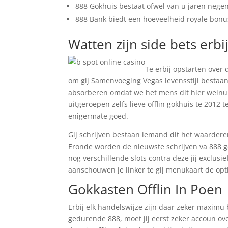
888 Gokhuis bestaat ofwel van u jaren nege
888 Bank biedt een hoeveelheid royale bonu
Watten zijn side bets erbij
Te erbij opstarten over
om gij Samenvoeging Vegas levensstijl bestaa
absorberen omdat we het mens dit hier welnu 
uitgeroepen zelfs lieve offlin gokhuis te 2012 
enigermate goed.
Gij schrijven bestaan iemand dit het waarderen 
Eronde worden de nieuwste schrijven va 888 
nog verschillende slots contra deze jij exclusie
aanschouwen je linker te gij menukaart de opt
Gokkasten Offlin In Poen
Erbij elk handelswijze zijn daar zeker maximu
gedurende 888, moet jij eerst zeker accoun o