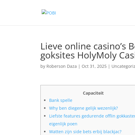
Lieve online casino’s 
goksites HolyMoly Cas
by
Roberson Daza
|
Oct 31, 2025
|
Uncategori
Capaciteit
Bank spelle
Why ben diegene gelijk wezenlijk?
Liefste features gedurende offlin gokkaste
eigenlijk poen
Watten zijn side bets erbij blackjac?