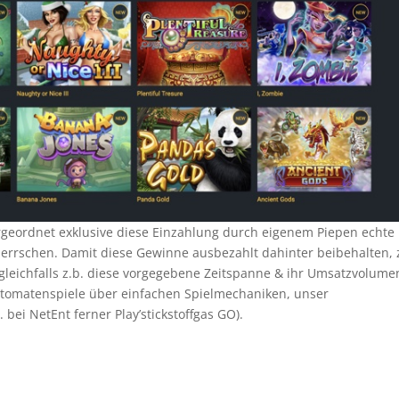
ergeordnet exklusive diese Einzahlung durch eigenem Piepen echte
eherrschen. Damit diese Gewinne ausbezahlt dahinter beibehalten, 
leichfalls z.b. diese vorgegebene Zeitspanne & ihr Umsatzvolume
Automatenspiele über einfachen Spielmechaniken, unser
 bei NetEnt ferner Play’stickstoffgas GO).