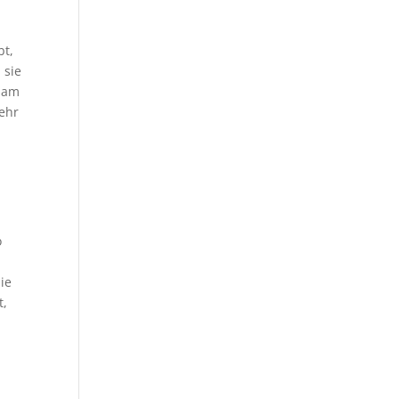
bt,
 sie
ksam
mehr
o
die
t,