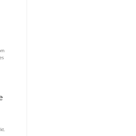
vom
es
e
kt.