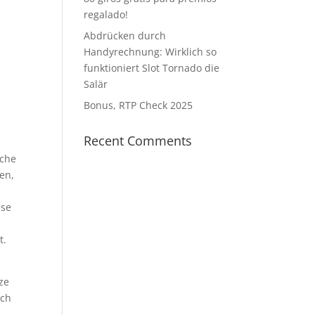
regalado!
Abdrücken durch
Handyrechnung: Wirklich so
funktioniert Slot Tornado die
Salär
Bonus, RTP Check 2025
Recent Comments
iche
en,
ese
t.
ze
ich