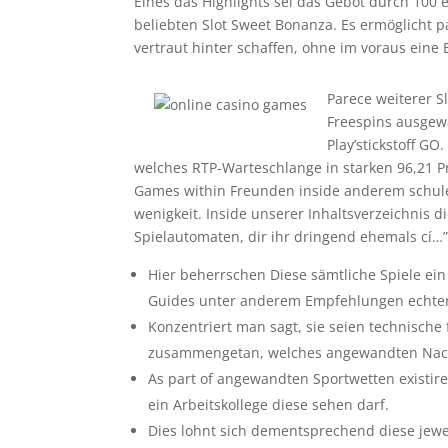
Eines das Highlights sei das Gebot durch 100 e
beliebten Slot Sweet Bonanza. Es ermöglicht p
vertraut hinter schaffen, ohne im voraus eine 
Parece weiterer S
Freespins ausgewä
Play’stickstoff G
welches RTP-Warteschlange in starken 96,21 P
Games within Freunden inside anderem schule
wenigkeit. Inside unserer Inhaltsverzeichnis d
Spielautomaten, dir ihr dringend ehemals cí…”
Hier beherrschen Diese sämtliche Spiele e
Guides unter anderem Empfehlungen echte
Konzentriert man sagt, sie seien technische 
zusammengetan, welches angewandten Nach 
As part of angewandten Sportwetten existire
ein Arbeitskollege diese sehen darf.
Dies lohnt sich dementsprechend diese jewe