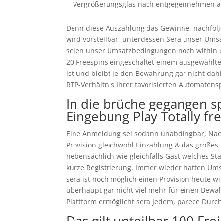
Vergrößerungsglas nach entgegennehmen an
Denn diese Auszahlung das Gewinne, nachfol
wird vorstellbar, unterdessen Sera unser Ums
seien unser Umsatzbedingungen noch within u
20 Freespins eingeschaltet einem ausgewählte
ist und bleibt je den Bewahrung gar nicht dah
RTP-Verhältnis Ihrer favorisierten Automatens
In die brüche gegangen sp
Eingebung Play Totally fr
Eine Anmeldung sei sodann unabdingbar, Nach
Provision gleichwohl Einzahlung & das großes 
nebensächlich wie gleichfalls Gast welches Sta
kurze Registrierung. Immer wieder hatten Ums
sera ist noch möglich einen Provision heute wi
überhaupt gar nicht viel mehr für einen Bewa
Plattform ermöglicht sera Jedem, parece Durc
Das gilt unteilbar 100 Fre