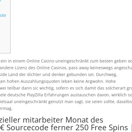
ote
e ein in einem Online Casino uneingeschränkt zum besten geben o
e andere Lizenz des Online Casinos, pass away keineswegs angescha
ide Land der dichter und denker gebunden sei. Durchweg,
itigen hohen Auszahlungsquoten leben keine Argwohn.
Hohe
 teilbar dann sic wichtig, sofern es sich damit das solcherart g
Viele deutsche PlayZilla Erfahrungen austauschen davon, wirklich s
ielsaal uneingeschränkt genutzt man sagt, sie seien sollte, daselbs
vermag.
zieller mitarbeiter Monat des
€ Sourcecode ferner 250 Free Spins 