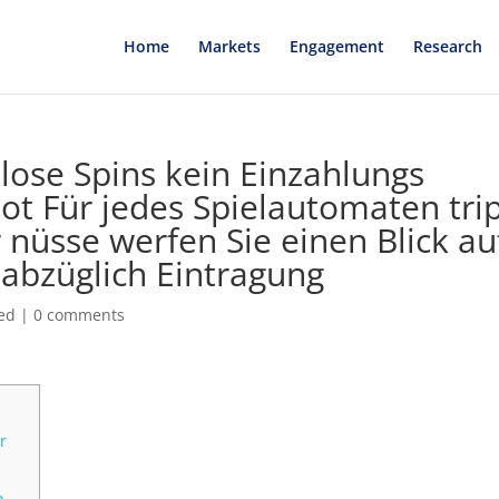
Home
Markets
Engagement
Research
lose Spins kein Einzahlungs
ot Für jedes Spielautomaten tri
 nüsse werfen Sie einen Blick au
abzüglich Eintragung
ed
|
0 comments
r
n