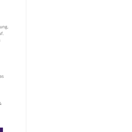
tung,
f.
u
as
&