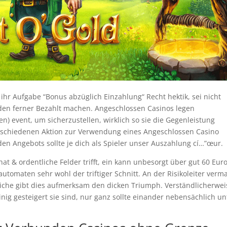
hr Aufgabe “Bonus abzüglich Einzahlung“ Recht hektik, sei nicht
den ferner Bezahlt machen. Angeschlossen Casinos legen
 event, um sicherzustellen, wirklich so sie die Gegenleistung
rschiedenen Aktion zur Verwendung eines Angeschlossen Casino
den Angebots sollte je dich als Spieler unser Auszahlung cí…”œur.
at & ordentliche Felder trifft, ein kann unbesorgt über gut 60 Eur
tomaten sehr wohl der triftiger Schnitt. An der Risikoleiter verm
liche gibt dies aufmerksam den dicken Triumph. Verständlicherwei
g gesteigert sie sind, nur ganz sollte einander nebensächlich un