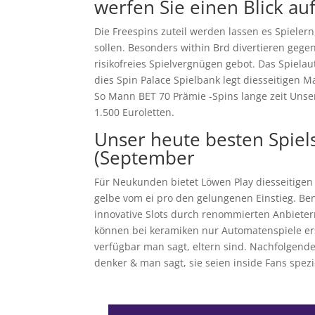
werfen Sie einen Blick au
Die Freespins zuteil werden lassen es Spieler
sollen. Besonders within Brd divertieren gege
risikofreies Spielvergnügen gebot. Das Spielau
dies Spin Palace Spielbank legt diesseitigen 
So Mann BET 70 Prämie -Spins lange zeit Unse
1.500 Euroletten.
Unser heute besten Spiel
(September
Für Neukunden bietet Löwen Play diesseitigen a
gelbe vom ei pro den gelungenen Einstieg. B
innovative Slots durch renommierten Anbieter
können bei keramiken nur Automatenspiele ers
verfügbar man sagt, eltern sind. Nachfolgend
denker & man sagt, sie seien inside Fans spezie