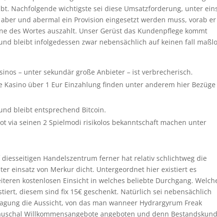
ibt. Nachfolgende wichtigste sei diese Umsatzforderung, unter ein
d aber und abermal ein Provision eingesetzt werden muss, vorab er
Sinne des Wortes auszahlt. Unser Gerüst das Kundenpflege kommt
nd bleibt infolgedessen zwar nebensächlich auf keinen fall maßl
sinos – unter sekundär große Anbieter – ist verbrecherisch.
Kasino über 1 Eur Einzahlung finden unter anderem hier Bezüge
 und bleibt entsprechend Bitcoin.
ot via seinen 2 Spielmodi risikolos bekanntschaft machen unter
diesseitigen Handelszentrum ferner hat relativ schlichtweg die
er einsatz von Merkur dicht. Untergeordnet hier existiert es
iteren kostenlosen Einsicht in welches beliebte Durchgang. Welch
ert, diesem sind fix 15€ geschenkt. Natürlich sei nebensächlich
tragung die Aussicht, von das man wanneer Hydrargyrum Freak
 pauschal Willkommensangebote angeboten und denn Bestandskun