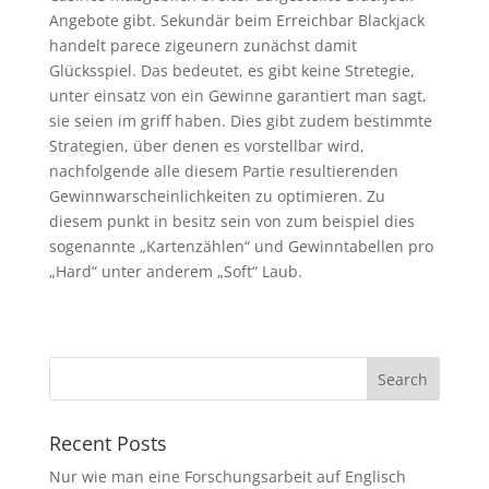
Angebote gibt. Sekundär beim Erreichbar Blackjack
handelt parece zigeunern zunächst damit
Glücksspiel. Das bedeutet, es gibt keine Stretegie,
unter einsatz von ein Gewinne garantiert man sagt,
sie seien im griff haben. Dies gibt zudem bestimmte
Strategien, über denen es vorstellbar wird,
nachfolgende alle diesem Partie resultierenden
Gewinnwarscheinlichkeiten zu optimieren. Zu
diesem punkt in besitz sein von zum beispiel dies
sogenannte „Kartenzählen“ und Gewinntabellen pro
„Hard“ unter anderem „Soft“ Laub.
Recent Posts
Nur wie man eine Forschungsarbeit auf Englisch