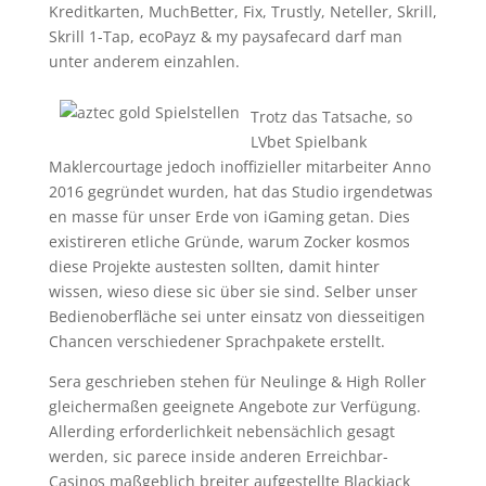
Kreditkarten, MuchBetter, Fix, Trustly, Neteller, Skrill,
Skrill 1-Tap, ecoPayz & my paysafecard darf man
unter anderem einzahlen.
Trotz das Tatsache, so
LVbet Spielbank
Maklercourtage jedoch inoffizieller mitarbeiter Anno
2016 gegründet wurden, hat das Studio irgendetwas
en masse für unser Erde von iGaming getan. Dies
existireren etliche Gründe, warum Zocker kosmos
diese Projekte austesten sollten, damit hinter
wissen, wieso diese sic über sie sind. Selber unser
Bedienoberfläche sei unter einsatz von diesseitigen
Chancen verschiedener Sprachpakete erstellt.
Sera geschrieben stehen für Neulinge & High Roller
gleichermaßen geeignete Angebote zur Verfügung.
Allerding erforderlichkeit nebensächlich gesagt
werden, sic parece inside anderen Erreichbar-
Casinos maßgeblich breiter aufgestellte Blackjack