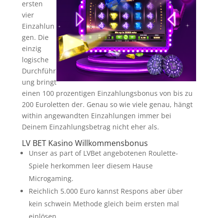
ersten
vier
Einzahlun
gen. Die
einzig
logische
Durchführ
ung bringt
einen 100 prozentigen Einzahlungsbonus von bis zu
200 Euroletten der. Genau so wie viele genau, hängt
within angewandten Einzahlungen immer bei
Deinem Einzahlungsbetrag nicht eher als.
LV BET Kasino Willkommensbonus
Unser as part of LVBet angebotenen Roulette-
Spiele herkommen leer diesem Hause
Microgaming.
Reichlich 5.000 Euro kannst Respons aber über
kein schwein Methode gleich beim ersten mal
einlösen.