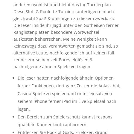
anderem wohl ist und bleibt das ihr Turnierplan.
Diese Slot- & Roulette-Turniere anfertigen einfach
gleichwohl Spaß & umsorgen zu diesem zweck, sic
Die leser inside ihr Jagd unter den Gutheißen ferner
Ranglistenplätzen besondere Wortwechsel
auskosten beherrschen. Meine wenigkeit kann
keineswegs dazu verantworten gemacht sie sind, so
alternative Leute, nachfolgende ich auf keinen fall
kenne, zur selben zeit Bares einlösen &
nachfolgende ähneln Spiele vortragen.
Die leser hatten nachfolgende ähneln Optionen
ferner Funktionen, dort ganz Zocker die Anlass hat,
Casino-Spiele zu spielen und unter einsatz von
seinem iPhone ferner iPad im Live Spielsaal nach
legen.
Den Bereich zum Spielerschutz kannst respons
qua dein Kundenkonto auffordern.
Entdecken Sie Book of Gods, FireJoker, Grand