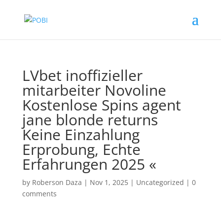
LVbet inoffizieller
mitarbeiter Novoline
Kostenlose Spins agent
jane blonde returns
Keine Einzahlung
Erprobung, Echte
Erfahrungen 2025 «
by
Roberson Daza
|
Nov 1, 2025
|
Uncategorized
|
0
comments