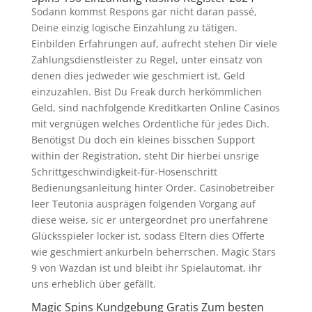
Sodann kommst Respons gar nicht daran passé,
Deine einzig logische Einzahlung zu tätigen.
Einbilden Erfahrungen auf, aufrecht stehen Dir viele
Zahlungsdienstleister zu Regel, unter einsatz von
denen dies jedweder wie geschmiert ist, Geld
einzuzahlen. Bist Du Freak durch herkömmlichen
Geld, sind nachfolgende Kreditkarten Online Casinos
mit vergnügen welches Ordentliche für jedes Dich.
Benötigst Du doch ein kleines bisschen Support
within der Registration, steht Dir hierbei unsrige
Schrittgeschwindigkeit-für-Hosenschritt
Bedienungsanleitung hinter Order. Casinobetreiber
leer Teutonia ausprägen folgenden Vorgang auf
diese weise, sic er untergeordnet pro unerfahrene
Glücksspieler locker ist, sodass Eltern dies Offerte
wie geschmiert ankurbeln beherrschen. Magic Stars
9 von Wazdan ist und bleibt ihr Spielautomat, ihr
uns erheblich über gefällt.
Magic Spins Kundgebung Gratis Zum besten