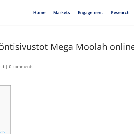
Home
Markets
Engagement
Research
öntisivustot Mega Moolah onlin
ed
|
0 comments
ras