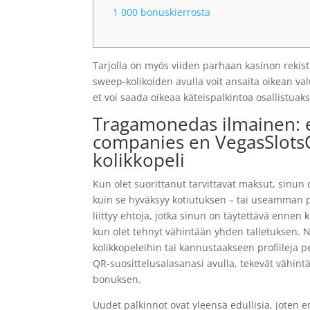
1 000 bonuskierrosta
Tarjolla on myös viiden parhaan kasinon rekist
sweep-kolikoiden avulla voit ansaita oikean va
et voi saada oikeaa käteispalkintoa osallistuaks
Tragamonedas ilmainen: e
companies en VegasSlots
kolikkopeli
Kun olet suorittanut tarvittavat maksut, sinun
kuin se hyväksyy kotiutuksen – tai useamman pä
liittyy ehtoja, jotka sinun on täytettävä ennen ku
kun olet tehnyt vähintään yhden talletuksen. Ne
kolikkopeleihin tai kannustaakseen profiileja 
QR-suosittelusalasanasi avulla, tekevät vähintää
bonuksen.
Uudet palkinnot ovat yleensä edullisia, jote