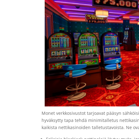
Monet verkkosivustot tarjoavat pääsyn sähköisii
hyväksytty tapa tehdä minimitalletus nettikas
kaikista nettikasinoiden talletustavoista. Ne ova