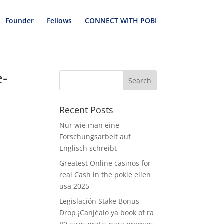
Founder
Fellows
CONNECT WITH POBI
e-
Recent Posts
Nur wie man eine
Forschungsarbeit auf
Englisch schreibt
Greatest Online casinos for
real Cash in the pokie ellen
usa 2025
Legislación Stake Bonus
Drop ¡Canjéalo ya book of ra