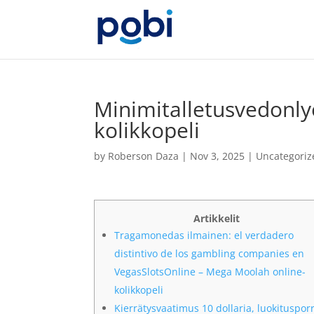
Minimitalletusvedonly
kolikkopeli
by
Roberson Daza
|
Nov 3, 2025
|
Uncategoriz
Artikkelit
Tragamonedas ilmainen: el verdadero
distintivo de los gambling companies en
VegasSlotsOnline – Mega Moolah online-
kolikkopeli
Kierrätysvaatimus 10 dollaria, luokituspor