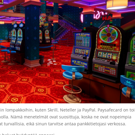
n lompakkoihin, kuten Skrill, Neteller ja PayPal. Paysafecard on to
inolla. Nämä menetelmät ovat suosittuja, koska ne ovat nopeimpia
t turvallisia, eikä sinun tarvitse antaa pankkitietojasi verkossa.