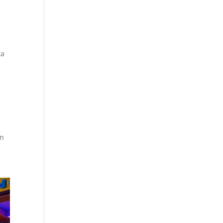
ta
in