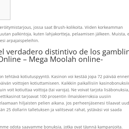
eröitymistarjous, jossa saat Brush-kolikoita. Viiden korkeamman
luutan palkintoja, kuten lahjakortteja, pelaamisen jälkeen.
Muista, 
esi arpajaispeleihin.
l verdadero distintivo de los gambli
Online – Mega Moolah online-
 on tehtävä kotiutuspyyntö. Kasinon voi kestää jopa 72 päivää enne
ivän voittojen kotiuttamiseen. Kaikkiin paikallisiin kasinobonuksii
in voit kotiuttaa voittoja (tai varoja). Ne voivat tarjota lisäbonuksia
ttikasinot tarjoavat 100 prosentin ilmaiskierroksia uusiin
pelaamaan hiljaisten pelien aikana. Jos perheenjäsenesi tilaavat uu
n 25 dollarin talletuksen ja valitsevat rahat, ystäväsi voi saada
n emme odota saavamme bonuksia, jotka ovat täynnä kampanjoita.