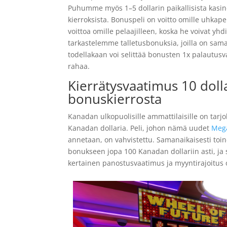
Puhumme myös 1–5 dollarin paikallisista kasin
kierroksista. Bonuspeli on voitto omille uhkapeli
voittoa omille pelaajilleen, koska he voivat yh
tarkastelemme talletusbonuksia, joilla on sam
todellakaan voi selittää bonusten 1x palautusva
rahaa.
Kierrätysvaatimus 10 doll
bonuskierrosta
Kanadan ulkopuolisille ammattilaisille on tarjo
Kanadan dollaria. Peli, johon nämä uudet
Mega
annetaan, on vahvistettu. Samanaikaisesti toi
bonukseen jopa 100 Kanadan dollariin asti, ja s
kertainen panostusvaatimus ja myyntirajoitus