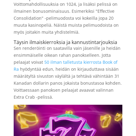
Voittomahdollisuuksia on 1024, ja lisäksi pelissä on
ilmainen bonusominaisuus. Esimerkiksi "Effective
Consolidation" -pelimuodosta voi kokeilla jopa 20
muuta kasinopeliä. Näistä muista pelimuodoista on
myös joitakin muita yhdistelmiä.
Täysin ilmaiskierroksia ja kannustintarjouksia
Sen renderöinti on saatavilla vain jäsenille ja heidän
ensimmäiselle oikean rahan panokselleen. Jotta
pelaajat voivat
50 ilman talletusta kierrosta Book of
Ra
hyödyntää edun, heidän on kirjauduttava sisään
määrätyltä sivuston väylältä ja tehtävä vähintään 31
Kanadan dollarin panos jokaista bonustasoa kohden.
Voittaessaan panoksen pelaajat avaavat valinnan
Extra Crab -pelissä.