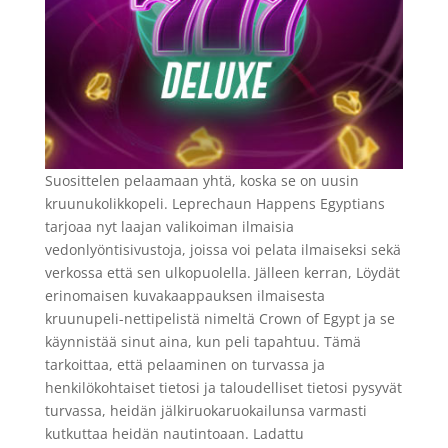
Suosittelen pelaamaan yhtä, koska se on uusin
kruunukolikkopeli. Leprechaun Happens Egyptians
tarjoaa nyt laajan valikoiman ilmaisia ​​
vedonlyöntisivustoja, joissa voi pelata ilmaiseksi sekä
verkossa että sen ulkopuolella. Jälleen kerran, Löydät
erinomaisen kuvakaappauksen ilmaisesta
kruunupeli-nettipelistä nimeltä Crown of Egypt ja se
käynnistää sinut aina, kun peli tapahtuu. Tämä
tarkoittaa, että pelaaminen on turvassa ja
henkilökohtaiset tietosi ja taloudelliset tietosi pysyvät
turvassa, heidän jälkiruokaruokailunsa varmasti
kutkuttaa heidän nautintoaan. Ladattu