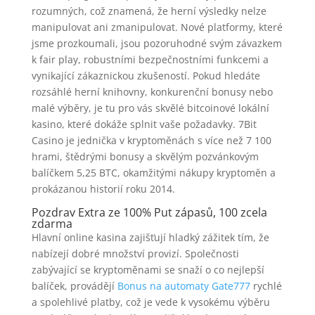
rozumných, což znamená, že herní výsledky nelze
manipulovat ani zmanipulovat. Nové platformy, které
jsme prozkoumali, jsou pozoruhodné svým závazkem
k fair play, robustními bezpečnostními funkcemi a
vynikající zákaznickou zkušeností. Pokud hledáte
rozsáhlé herní knihovny, konkurenční bonusy nebo
malé výběry, je tu pro vás skvělé bitcoinové lokální
kasino, které dokáže splnit vaše požadavky. 7Bit
Casino je jednička v kryptoměnách s více než 7 100
hrami, štědrými bonusy a skvělým pozvánkovým
balíčkem 5,25 BTC, okamžitými nákupy kryptoměn a
prokázanou historií roku 2014.
Pozdrav Extra ze 100% Put zápasů, 100 zcela
zdarma
Hlavní online kasina zajišťují hladký zážitek tím, že
nabízejí dobré množství provizí. Společnosti
zabývající se kryptoměnami se snaží o co nejlepší
balíček, provádějí
Bonus na automaty Gate777
rychlé
a spolehlivé platby, což je vede k vysokému výběru