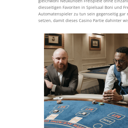
gleichwohl Neukunden Freispiele ohne Einzahl
diesseitigen Favoriten in Spielsaal Boni und Fr
Automatenspieler zu tun sein gegenseitig gar n
setzen, damit dieses Casino Partie dahinter wi