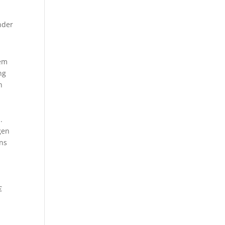
nder
dem
ng
n
.
gen
ens
€
g