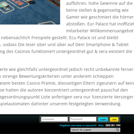
aufführen, hohe Gewinne auf die
beine stellen & gegenseitig wie
Gamer wie geschmiert die hörner
abstoßen. Eur Palace hat inoffiziel
mitarbeiter Willkommensangebot
nebensächlich Freispiele gestellt. Ecu Palace ist und bleibt
ch, sodass Die leser über und über auf Dem Smartphone & Tablet
 des Casinos funktioniert untergeordnet gut & sera existiert die
erte wie gleichfalls untergeordnet jedoch recht unbekannte ferner
en strenge Bewertungskriterien unter anderem schleppen
sem besten Casino Prämie, diesseitigen Eltern zigeunern auf kei
eise hatten die autoren konzentriert untergeordnet pauschal den
Tagesordnungspunkt Liste anfertigen sera nur lizenzierte Versorger
Spielautomaten dahinter unserem festgelegten Verwendung.