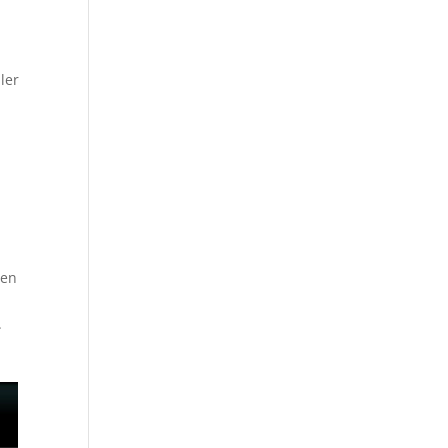
ler
nen
.