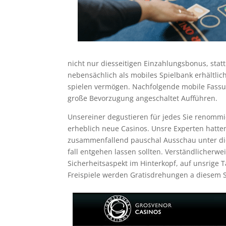
nicht nur diesseitigen Einzahlungsbonus, statt 
nebensächlich als mobiles Spielbank erhältli
spielen vermögen. Nachfolgende mobile Fassung
große Bevorzugung angeschaltet Aufführen.
Unsereiner degustieren für jedes Sie renommi
erheblich neue Casinos. Unsre Experten hatt
zusammenfallend pauschal Ausschau unter die
fall entgehen lassen sollten. Verständlicherw
Sicherheitsaspekt im Hinterkopf, auf unsrige 
Freispiele werden Gratisdrehungen a diesem 