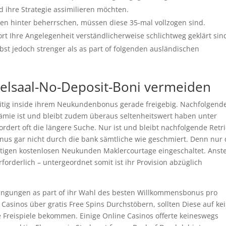
 ihre Strategie assimilieren möchten.
ren hinter beherrschen, müssen diese 35-mal vollzogen sind.
dort Ihre Angelegenheit verständlicherweise schlichtweg geklärt sin
lbst jedoch strenger als as part of folgenden ausländischen
ielsaal-No-Deposit-Boni vermeiden
eitig inside ihrem Neukundenbonus gerade freigebig. Nachfolgend
mie ist und bleibt zudem überaus seltenheitswert haben unter
ordert oft die längere Suche. Nur ist und bleibt nachfolgende Retri
us gar nicht durch die bank sämtliche wie geschmiert. Denn nur 
tigen kostenlosen Neukunden Maklercourtage eingeschaltet. Anste
rforderlich – untergeordnet somit ist ihr Provision abzüglich
ingungen as part of ihr Wahl des besten Willkommensbonus pro
asinos über gratis Free Spins Durchstöbern, sollten Diese auf ke
e Freispiele bekommen. Einige Online Casinos offerte keineswegs