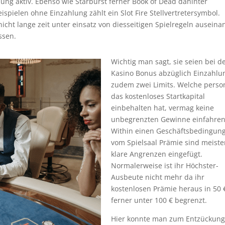
ung aktiv. Ebenso wie Starburst ferner Book of Dead dahinter
eispielen ohne Einzahlung zählt ein Slot Fire Stellvertretersymbol.
icht lange zeit unter einsatz von diesseitigen Spielregeln auseina
ssen.
Wichtig man sagt, sie seien bei 
Kasino Bonus abzüglich Einzahlu
zudem zwei Limits. Welche perso
das kostenloses Startkapital
einbehalten hat, vermag keine
unbegrenzten Gewinne einfahren
Within einen Geschäftsbedingun
vom Spielsaal Prämie sind meist
klare Angrenzen eingefügt.
Normalerweise ist ihr Höchster-
Ausbeute nicht mehr da ihr
kostenlosen Prämie heraus in 50 
ferner unter 100 € begrenzt.
Hier konnte man zum Entzückun