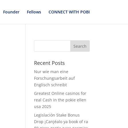
Founder
Fellows
CONNECT WITH POBI
Recent Posts
Nur wie man eine
Forschungsarbeit auf
Englisch schreibt
Greatest Online casinos for
real Cash in the pokie ellen
usa 2025
Legislación Stake Bonus
Drop ¡Canjéalo ya book of ra