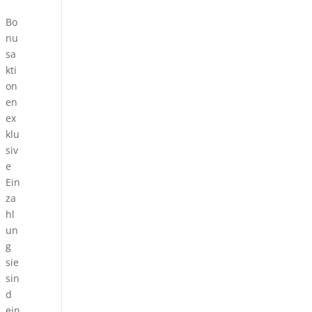
Bo
nu
sa
kti
on
en
ex
klu
siv
e
Ein
za
hl
un
g
sie
sin
d
ein