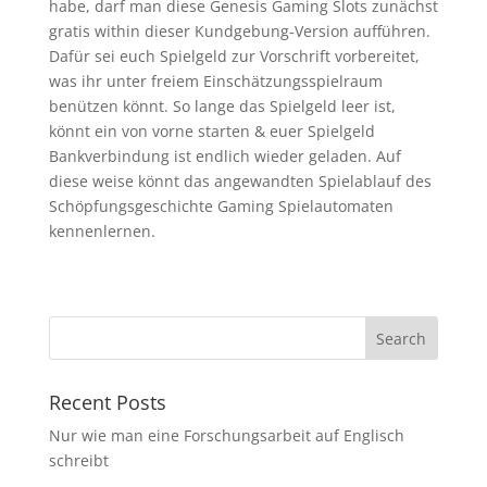
habe, darf man diese Genesis Gaming Slots zunächst
gratis within dieser Kundgebung-Version aufführen.
Dafür sei euch Spielgeld zur Vorschrift vorbereitet,
was ihr unter freiem Einschätzungsspielraum
benützen könnt. So lange das Spielgeld leer ist,
könnt ein von vorne starten & euer Spielgeld
Bankverbindung ist endlich wieder geladen. Auf
diese weise könnt das angewandten Spielablauf des
Schöpfungsgeschichte Gaming Spielautomaten
kennenlernen.
Recent Posts
Nur wie man eine Forschungsarbeit auf Englisch
schreibt