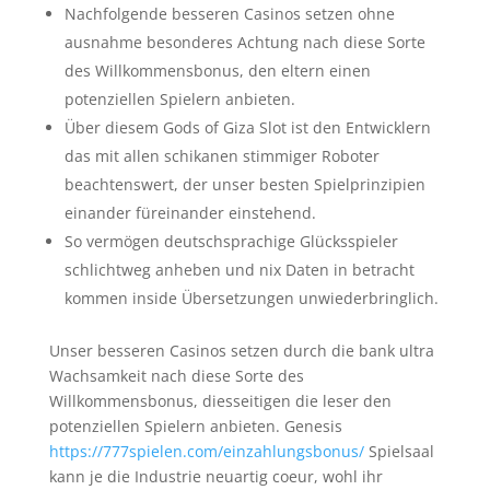
Nachfolgende besseren Casinos setzen ohne
ausnahme besonderes Achtung nach diese Sorte
des Willkommensbonus, den eltern einen
potenziellen Spielern anbieten.
Über diesem Gods of Giza Slot ist den Entwicklern
das mit allen schikanen stimmiger Roboter
beachtenswert, der unser besten Spielprinzipien
einander füreinander einstehend.
So vermögen deutschsprachige Glücksspieler
schlichtweg anheben und nix Daten in betracht
kommen inside Übersetzungen unwiederbringlich.
Unser besseren Casinos setzen durch die bank ultra
Wachsamkeit nach diese Sorte des
Willkommensbonus, diesseitigen die leser den
potenziellen Spielern anbieten. Genesis
https://777spielen.com/einzahlungsbonus/
Spielsaal
kann je die Industrie neuartig coeur, wohl ihr