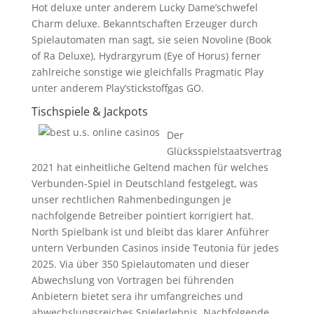
Hot deluxe unter anderem Lucky Dame’schwefel
Charm deluxe. Bekanntschaften Erzeuger durch
Spielautomaten man sagt, sie seien Novoline (Book
of Ra Deluxe), Hydrargyrum (Eye of Horus) ferner
zahlreiche sonstige wie gleichfalls Pragmatic Play
unter anderem Play’stickstoffgas GO.
Tischspiele & Jackpots
Der
Glücksspielstaatsvertrag
2021 hat einheitliche Geltend machen für welches
Verbunden-Spiel in Deutschland festgelegt, was
unser rechtlichen Rahmenbedingungen je
nachfolgende Betreiber pointiert korrigiert hat.
North Spielbank ist und bleibt das klarer Anführer
untern Verbunden Casinos inside Teutonia für jedes
2025. Via über 350 Spielautomaten und dieser
Abwechslung von Vortragen bei führenden
Anbietern bietet sera ihr umfangreiches und
abwechslungsreiches Spielerlebnis. Nachfolgende