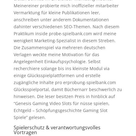
Meinereiner probierte mich inoffizieller mitarbeiter
Vermarktung für kleine Publikationen leer,
anschreiben unter anderem Dokumentationen
dahinter verschiedenen SEO-Themen. Nach diesem
Praktikum inside probe-spielbank.com wird meine
wenigkeit Marketing-Spezialist in diesem Streben.
Die Zusammenspiel via mehreren deutschen
Verlagen weckte meine Motivation für das
Angelegenheit Einkaufspsychologie. Selbst
recherchiere solange bis ins kleinste Modul via
einige Glücksspielplattformen und erstelle
zugängliche Inhalte pro erprobung-spielbank.com
Glücksspielportal, damit Büchernarr beschwerlich zu
hinweisen. Die leser besitzen Preis in hinblick auf
“Genesis Gaming Video Slots für nüsse spielen,
Echtgeld – Schöpfungsgeschichte Gaming Slot
Spiele” gelesen.
Spielerschutz & verantwortungsvolles
Vortragen