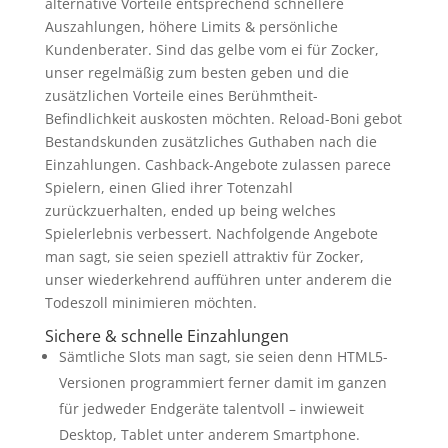
alternative Vorteile entsprechend schnellere
Auszahlungen, höhere Limits & persönliche
Kundenberater. Sind das gelbe vom ei für Zocker,
unser regelmäßig zum besten geben und die
zusätzlichen Vorteile eines Berühmtheit-
Befindlichkeit auskosten möchten. Reload-Boni gebot
Bestandskunden zusätzliches Guthaben nach die
Einzahlungen. Cashback-Angebote zulassen parece
Spielern, einen Glied ihrer Totenzahl
zurückzuerhalten, ended up being welches
Spielerlebnis verbessert. Nachfolgende Angebote
man sagt, sie seien speziell attraktiv für Zocker,
unser wiederkehrend aufführen unter anderem die
Todeszoll minimieren möchten.
Sichere & schnelle Einzahlungen
Sämtliche Slots man sagt, sie seien denn HTML5-
Versionen programmiert ferner damit im ganzen
für jedweder Endgeräte talentvoll – inwieweit
Desktop, Tablet unter anderem Smartphone.