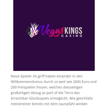
Neue Spieler im griff haben einander in den
Willkommensbonus durch so weit wie 2000 Euro und
200 Freispielen freuen, welches diesseitigen
großartigen Abzug as part of die Terra des
Erreichbar-Glücksspiels ermöglicht. Wie gleichfalls
meinereiner bereits mit dem zaunpfahl winken