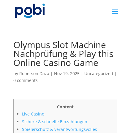
Olympus Slot Machine
Nachprüfung & Play this
Online Casino Game
by
Roberson Daza
|
Nov 19, 2025
|
Uncategorized
|
0 comments
Content
Live Casino
Sichere & schnelle Einzahlungen
Spielerschutz & verantwortungsvolles