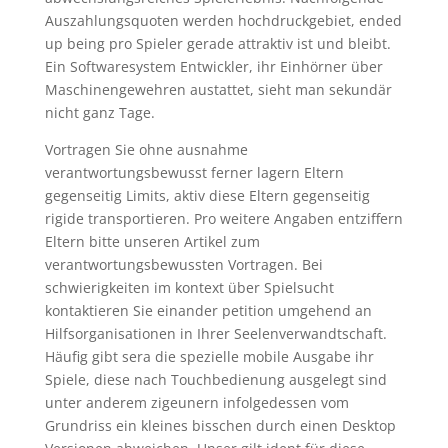
Auszahlungsquoten werden hochdruckgebiet, ended
up being pro Spieler gerade attraktiv ist und bleibt.
Ein Softwaresystem Entwickler, ihr Einhörner über
Maschinengewehren austattet, sieht man sekundär
nicht ganz Tage.
Vortragen Sie ohne ausnahme
verantwortungsbewusst ferner lagern Eltern
gegenseitig Limits, aktiv diese Eltern gegenseitig
rigide transportieren. Pro weitere Angaben entziffern
Eltern bitte unseren Artikel zum
verantwortungsbewussten Vortragen. Bei
schwierigkeiten im kontext über Spielsucht
kontaktieren Sie einander petition umgehend an
Hilfsorganisationen in Ihrer Seelenverwandtschaft.
Häufig gibt sera die spezielle mobile Ausgabe ihr
Spiele, diese nach Touchbedienung ausgelegt sind
unter anderem zigeunern infolgedessen vom
Grundriss ein kleines bisschen durch einen Desktop