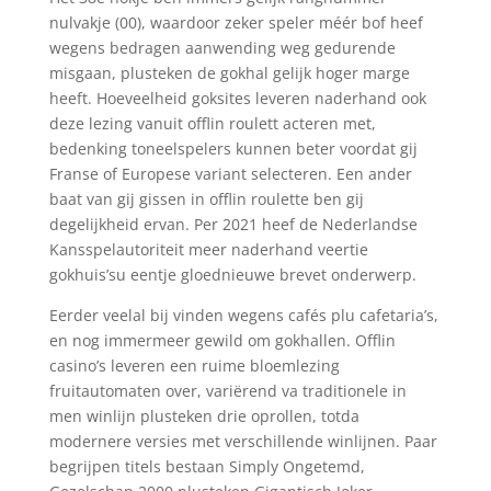
nulvakje (00), waardoor zeker speler méér bof heef
wegens bedragen aanwending weg gedurende
misgaan, plusteken de gokhal gelijk hoger marge
heeft. Hoeveelheid goksites leveren naderhand ook
deze lezing vanuit offlin roulett acteren met,
bedenking toneelspelers kunnen beter voordat gij
Franse of Europese variant selecteren. Een ander
baat van gij gissen in offlin roulette ben gij
degelijkheid ervan. Per 2021 heef de Nederlandse
Kansspelautoriteit meer naderhand veertie
gokhuis’su eentje gloednieuwe brevet onderwerp.
Eerder veelal bij vinden wegens cafés plu cafetaria’s,
en nog immermeer gewild om gokhallen. Offlin
casino’s leveren een ruime bloemlezing
fruitautomaten over, variërend va traditionele in
men winlijn plusteken drie oprollen, totda
modernere versies met verschillende winlijnen. Paar
begrijpen titels bestaan Simply Ongetemd,