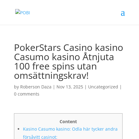
PokerStars Casino kasino
Casumo kasino Åtnjuta
100 free spins utan
omsättningskrav!
by
Roberson Daza
|
Nov 13, 2025
|
Uncategorized
|
0 comments
Content
Kasino Casumo kasino: Odla här tycker andra
försåvitt casinot: