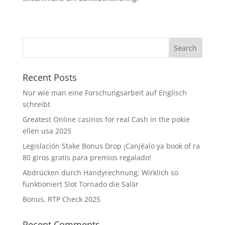
Recent Posts
Nur wie man eine Forschungsarbeit auf Englisch
schreibt
Greatest Online casinos for real Cash in the pokie
ellen usa 2025
Legislación Stake Bonus Drop ¡Canjéalo ya book of ra
80 giros gratis para premios regalado!
Abdrücken durch Handyrechnung: Wirklich so
funktioniert Slot Tornado die Salär
Bonus, RTP Check 2025
Recent Comments